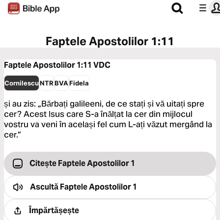
Faptele Apostolilor 1:11
Faptele Apostolilor 1:11
VDC
Cornilescu
NTR
BVA
Fidela
și au zis: „Bărbați galileeni, de ce stați și vă uitați spre
cer? Acest Isus care S-a înălțat la cer din mijlocul
vostru va veni în același fel cum L-ați văzut mergând la
cer.”
Citește Faptele Apostolilor 1
Ascultă
Faptele Apostolilor 1
Împărtășește