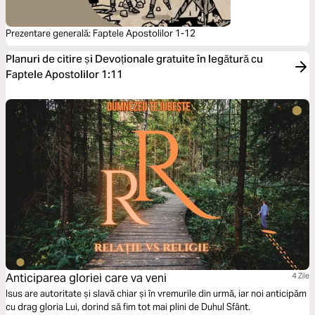
Prezentare generală: Faptele Apostolilor 1-12
Planuri de citire și Devoționale gratuite în legătură cu
Faptele Apostolilor 1:11
Anticiparea gloriei care va veni
4 Zile
Isus are autoritate și slavă chiar și în vremurile din urmă, iar noi anticipăm
cu drag gloria Lui, dorind să fim tot mai plini de Duhul Sfânt.