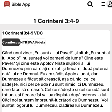
1 Corinteni 3:4-9
1 Corinteni 3:4-9
VDC
Cornilescu
NTR
BVA
Fidela
Când unul zice: „Eu sunt al lui Pavel!” și altul: „Eu sunt al
lui Apolo”, nu sunteți voi oameni de lume? Cine este
Pavel? Și cine este Apolo? Niște slujitori ai lui
Dumnezeu prin care ați crezut; și fiecare, după puterea
dată lui de Domnul. Eu am sădit, Apolo a udat, dar
Dumnezeu a făcut să crească, așa că nici cel ce
sădește, nici cel ce udă nu sunt nimic, ci Dumnezeu,
care face să crească. Cel ce sădește și cel ce udă sunt
tot una, și fiecare își va lua răsplata după osteneala lui.
Căci noi suntem împreună-lucrători cu Dumnezeu. Voi
sunteți ogorul lui Dumnezeu, clădirea lui Dumnezeu.