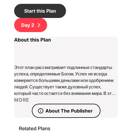
Start this Plan
Day
2
About this Plan
Этот план рассматривает подлинные стандарты
успеха, определяемые Богом. Успех не всегда
измеряется большими деньгами или одобрением
людей. Существует также духовный успех,
который часто остается без внимания мира. В этом
плане вы узнаете: как ориентироваться на
MORE
ценности Бога, а не на человеческие, что такое
About The Publisher
настоящий успех в глазах Бога, как служить Богу
без корыстных мотивов. Сердце важнее
достижений: почему внутреннее состояние важнее
Related Plans