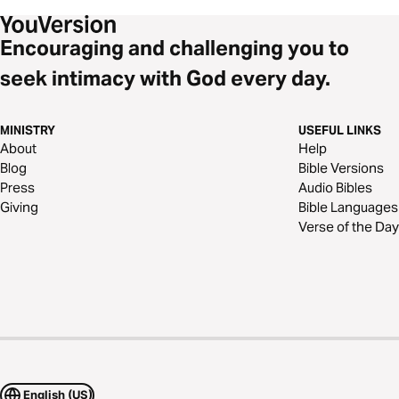
внешних результатов. Этот план поможет вам
переосмыслить, что такое настоящий баланс и как
достигать его в глазах Бога, ориентируясь на Его
Encouraging and challenging you to
вечные принципы.
seek intimacy with God every day.
MINISTRY
USEFUL LINKS
About
Help
Blog
Bible Versions
Press
Audio Bibles
Giving
Bible Languages
Verse of the Day
English (US)