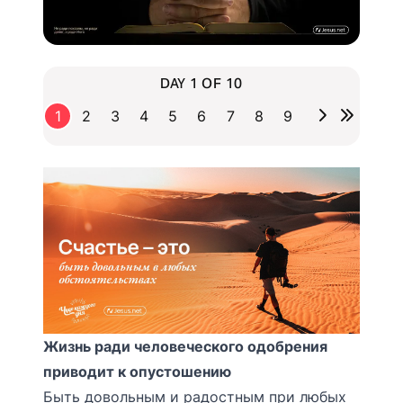
DAY 1 OF 10
1
2
3
4
5
6
7
8
9
Жизнь ради человеческого одобрения
приводит к опустошению
Быть довольным и радостным при любых