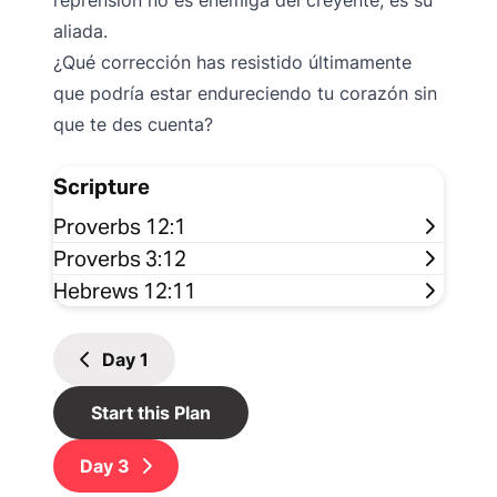
reprensión no es enemiga del creyente; es su
aliada.
¿Qué corrección has resistido últimamente
que podría estar endureciendo tu corazón sin
que te des cuenta?
Scripture
Proverbs 12:1
Proverbs 3:12
Hebrews 12:11
Day
1
Start this Plan
Day
3