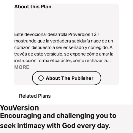
About this Plan
Este devocional desarrolla Proverbios 12:1
mostrando que la verdadera sabiduría nace de un
corazón dispuesto a ser enseñado y corregido. A
través de este versículo, se expone cómo amar la
instrucción forma el carácter, cómo rechazar la
reprensión endurece el corazón y cómo la
MORE
corrección divina conduce a una vida estable y
About The Publisher
madura.
Related Plans
Encouraging and challenging you to
seek intimacy with God every day.