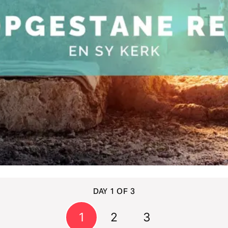
DAY 1 OF 3
1
2
3