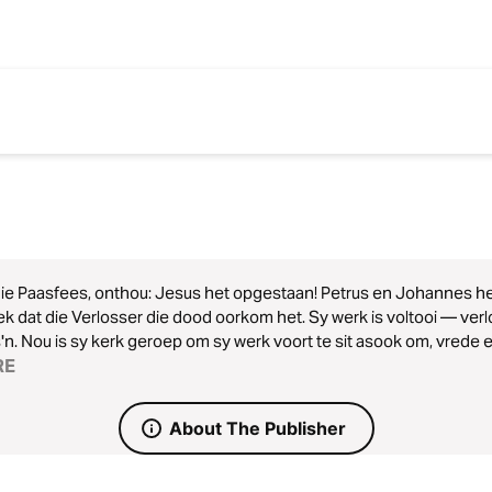
ie Paasfees, onthou: Jesus het opgestaan! Petrus en Johannes he
k dat die Verlosser die dood oorkom het. Sy werk is voltooi — verl
'n. Nou is sy kerk geroep om sy werk voort te sit asook om, vrede e
RE
About The Publisher