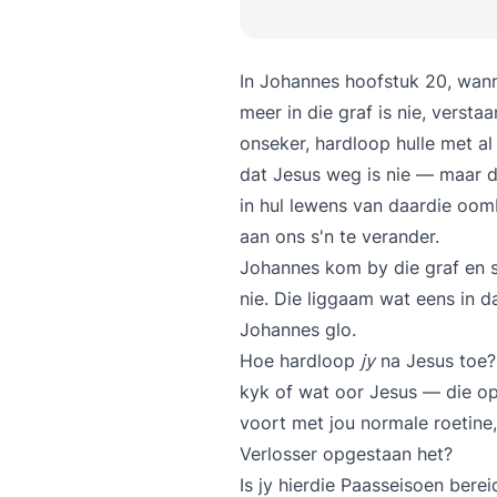
In Johannes hoofstuk 20, wann
meer in die graf is nie, versta
onseker, hardloop hulle met al 
dat Jesus weg is nie — maar d
in hul lewens van daardie oomb
aan ons s'n te verander.
Johannes kom by die graf en si
nie. Die liggaam wat eens in 
Johannes glo.
Hoe hardloop
jy
na Jesus toe? 
kyk of wat oor Jesus — die o
voort met jou normale roetine
Verlosser opgestaan het?
Is jy hierdie Paasseisoen bere