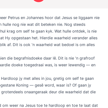
eer Petrus en Johannes hoor dat Jesus se liggaam nie
an hulle nog nie wat dit beteken nie. Nog steeds
hul krag om self te gaan kyk. Wat hulle ontdek, is nie
at Hy opgestaan het. Hierdie waarheid verander alles
lik af. Dit is ook 'n waarheid wat bedoel is om alles
en die begrafnisdoeke daar lê. Dit is nie 'n grafroof
daardie doeke toegedraai was, is weer lewendig — en
Hardloop jy met alles in jou, gretig om self te gaan
pgestane Koning — gesê word, waar is? Of gaan jy
, grotendeels onaangeraak deur die waarheid dat die
id om weer na Jesus toe te hardloop en toe te laat dat