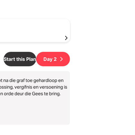
Start this Plan
Day
2
t na die graf toe gehardloop en
ossing, vergifnis en versoening is
n orde deur die Gees te bring.