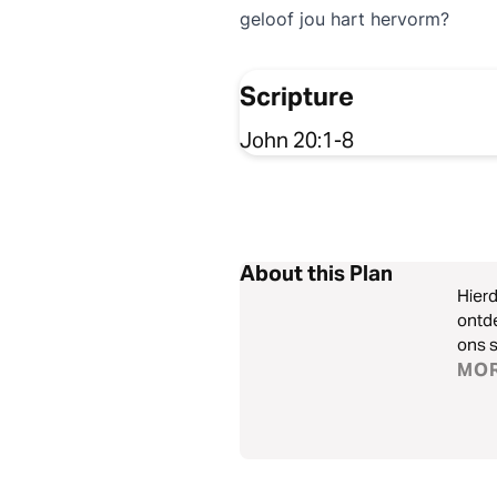
geloof jou hart hervorm?
Scripture
John 20:1-8
About this Plan
Hierd
ontde
ons s
MO