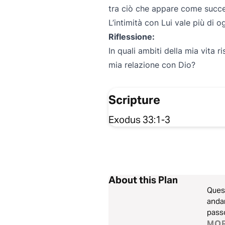
tra ciò che appare come succe
L’intimità con Lui vale più di
Riflessione:
In quali ambiti della mia vita ri
mia relazione con Dio?
Scripture
Exodus 33:1-3
About this Plan
Quest
andar
passo
quest
MO