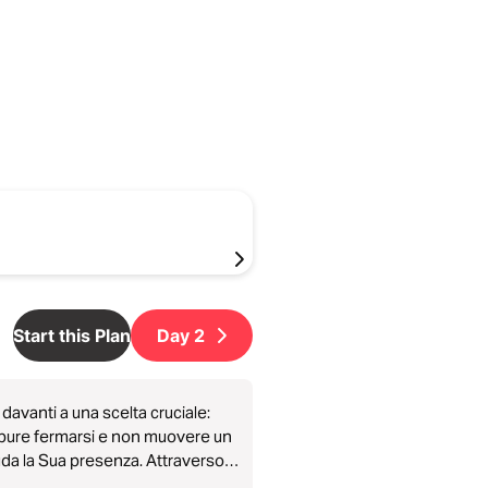
Start this Plan
Day
2
avanti a una scelta cruciale:
ppure fermarsi e non muovere un
uda la Sua presenza. Attraverso
 fare grandi cose per Dio, ma nel