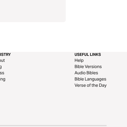
esenza del Signore come il vero
ISTRY
USEFUL LINKS
out
Help
g
Bible Versions
ss
Audio Bibles
ing
Bible Languages
Verse of the Day