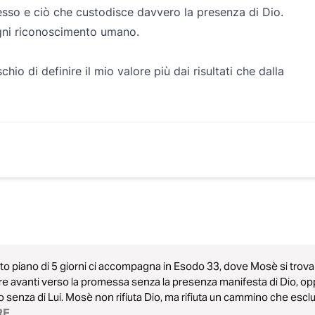
sso e ciò che custodisce davvero la presenza di Dio.
 ogni riconoscimento umano.
schio di definire il mio valore più dai risultati che dalla
o piano di 5 giorni ci accompagna in Esodo 33, dove Mosè si trova d
e avanti verso la promessa senza la presenza manifesta di Dio, o
 senza di Lui. Mosè non rifiuta Dio, ma rifiuta un cammino che escl
a storia scopriremo che la vera maturità spirituale non consiste nel
RE