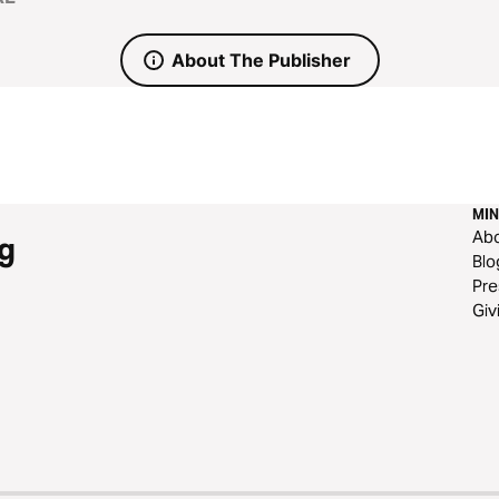
nare con Dio. Un percorso che ci accompagna a riconoscere la pr
o, fondamento di ogni promessa.
About The Publisher
MIN
Ab
g
Blo
Pre
Giv