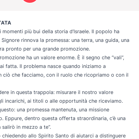
TATA
momenti più bui della storia d’Israele. Il popolo ha
Signore rinnova la promessa: una terra, una guida, una
mbra pronto per una grande promozione.
promozione ha un valore enorme. È il segno che “vali”,
hai fatta. Il problema nasce quando iniziamo a
on ciò che facciamo, con il ruolo che ricopriamo o con il
re in questa trappola: misurare il nostro valore
agli incarichi, ai titoli o alle opportunità che riceviamo.
 questo: una promessa mantenuta, una missione
o. Eppure, dentro questa offerta straordinaria, c’è una
 salirò in mezzo a te”.
chiedendo allo Spirito Santo di aiutarci a distinguere