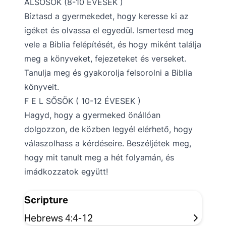
ALSÓSOK (8-10 ÉVESEK )
Bíztasd a gyermekedet, hogy keresse ki az
igéket és olvassa el egyedül. Ismertesd meg
vele a Biblia felépítését, és hogy miként találja
meg a könyveket, fejezeteket és verseket.
Tanulja meg és gyakorolja felsorolni a Biblia
könyveit.
F E L SŐSÖK ( 10-12 ÉVESEK )
Hagyd, hogy a gyermeked önállóan
dolgozzon, de közben legyél elérhető, hogy
válaszolhass a kérdéseire. Beszéljétek meg,
hogy mit tanult meg a hét folyamán, és
imádkozzatok együtt!
Scripture
Hebrews 4:4-12