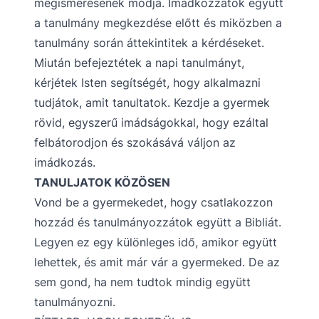
megismerésének módja. Imádkozzatok együtt
a tanulmány megkezdése előtt és miközben a
tanulmány során áttekintitek a kérdéseket.
Miután befejeztétek a napi tanulmányt,
kérjétek Isten segítségét, hogy alkalmazni
tudjátok, amit tanultatok. Kezdje a gyermek
rövid, egyszerű imádságokkal, hogy ezáltal
felbátorodjon és szokásává váljon az
imádkozás.
TANULJATOK KÖZÖSEN
Vond be a gyermekedet, hogy csatlakozzon
hozzád és tanulmányozzátok együtt a Bibliát.
Legyen ez egy különleges idő, amikor együtt
lehettek, és amit már vár a gyermeked. De az
sem gond, ha nem tudtok mindig együtt
tanulmányozni.