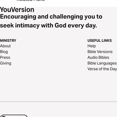
elgondolkodtál azon, hogy a Biblia történetei
hogyan kapcsolódnak egymáshoz, és mit akarnak
mondani neked, akkor a Kezdettől mindörökké…
Encouraging and challenging you to
című tanulmány neked szól!
seek intimacy with God every day.
MINISTRY
USEFUL LINKS
About
Help
Blog
Bible Versions
Press
Audio Bibles
Giving
Bible Languages
Verse of the Day