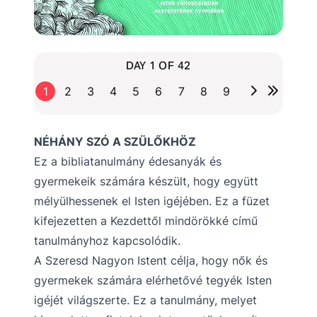
DAY 1 OF 42
1
2
3
4
5
6
7
8
9
NÉHÁNY SZÓ A SZÜLŐKHÖZ
Ez a bibliatanulmány édesanyák és
gyermekeik számára készült, hogy együtt
mélyülhessenek el Isten igéjében. Ez a füzet
kifejezetten a Kezdettől mindörökké című
tanulmányhoz kapcsolódik.
A Szeresd Nagyon Istent célja, hogy nők és
gyermekek számára elérhetővé tegyék Isten
igéjét világszerte. Ez a tanulmány, melyet