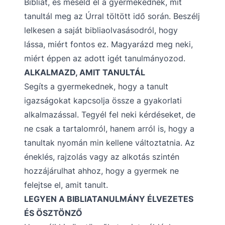
Bibliát, és meséld el a gyermekednek, mit
tanultál meg az Úrral töltött idő során. Beszélj
lelkesen a saját bibliaolvasásodról, hogy
lássa, miért fontos ez. Magyarázd meg neki,
miért éppen az adott igét tanulmányozod.
ALKALMAZD, AMIT TANULTÁL
Segíts a gyermekednek, hogy a tanult
igazságokat kapcsolja össze a gyakorlati
alkalmazással. Tegyél fel neki kérdéseket, de
ne csak a tartalomról, hanem arról is, hogy a
tanultak nyomán min kellene változtatnia. Az
éneklés, rajzolás vagy az alkotás szintén
hozzájárulhat ahhoz, hogy a gyermek ne
felejtse el, amit tanult.
LEGYEN A BIBLIATANULMÁNY ÉLVEZETES
ÉS ÖSZTÖNZŐ