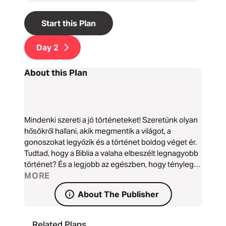
Start this Plan
Day
2
About this Plan
Mindenki szereti a jó történeteket! Szeretünk olyan
hősökről hallani, akik megmentik a világot, a
gonoszokat legyőzik és a történet boldog véget ér.
Tudtad, hogy a Biblia a valaha elbeszélt legnagyobb
történet? És a legjobb az egészben, hogy tényleg
igaz! A Biblia nem csak egy csomó véletlenszerű
MORE
történet, amit egy ősi könyvbe gyűjtöttek össze. Ez
About The Publisher
Isten megmentési terve a világ számára, amely
megmutatja az Ő sohasem változó szeretetét az
elejétől a végéig. És ez ma nekünk szól. Ha valaha
Related Plans