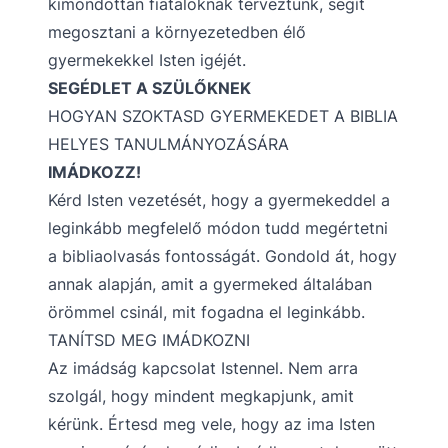
kimondottan fiataloknak terveztünk, segít
megosztani a környezetedben élő
gyermekekkel Isten igéjét.
SEGÉDLET A SZÜLŐKNEK
HOGYAN SZOKTASD GYERMEKEDET A BIBLIA
HELYES TANULMÁNYOZÁSÁRA
IMÁDKOZZ!
Kérd Isten vezetését, hogy a gyermekeddel a
leginkább megfelelő módon tudd megértetni
a bibliaolvasás fontosságát. Gondold át, hogy
annak alapján, amit a gyermeked általában
örömmel csinál, mit fogadna el leginkább.
TANÍTSD MEG IMÁDKOZNI
Az imádság kapcsolat Istennel. Nem arra
szolgál, hogy mindent megkapjunk, amit
kérünk. Értesd meg vele, hogy az ima Isten