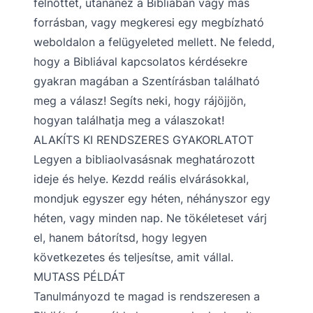
felnőttet, utánanéz a Bibliában vagy más
forrásban, vagy megkeresi egy megbízható
weboldalon a felügyeleted mellett. Ne feledd,
hogy a Bibliával kapcsolatos kérdésekre
gyakran magában a Szentírásban található
meg a válasz! Segíts neki, hogy rájöjjön,
hogyan találhatja meg a válaszokat!
ALAKÍTS KI RENDSZERES GYAKORLATOT
Legyen a bibliaolvasásnak meghatározott
ideje és helye. Kezdd reális elvárásokkal,
mondjuk egyszer egy héten, néhányszor egy
héten, vagy minden nap. Ne tökéleteset várj
el, hanem bátorítsd, hogy legyen
következetes és teljesítse, amit vállal.
MUTASS PÉLDÁT
Tanulmányozd te magad is rendszeresen a