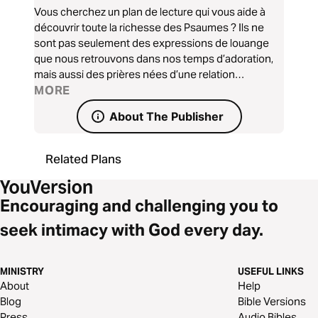
Vous cherchez un plan de lecture qui vous aide à
découvrir toute la richesse des Psaumes ? Ils ne
sont pas seulement des expressions de louange
que nous retrouvons dans nos temps d’adoration,
mais aussi des prières nées d’une relation
authentique avec Dieu. À travers ces 9 méditations,
MORE
découvrez la profondeur et la beauté des Psaumes !
About The Publisher
Related Plans
Encouraging and challenging you to
seek intimacy with God every day.
MINISTRY
USEFUL LINKS
About
Help
Blog
Bible Versions
Press
Audio Bibles