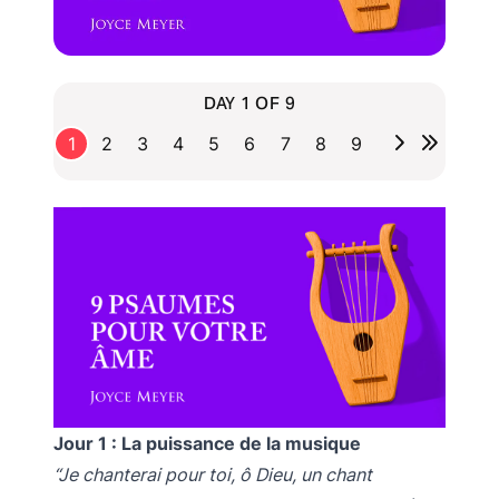
DAY 1 OF 9
1
2
3
4
5
6
7
8
9
Jour 1 : La puissance de la musique
“Je chanterai pour toi, ô Dieu, un chant