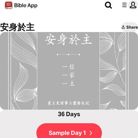
安身於主
Share
36 Days
Sample Day 1