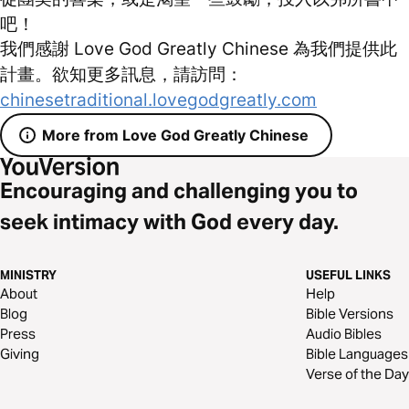
吧！
我們感謝 Love God Greatly Chinese 為我們提供此
計畫。欲知更多訊息，請訪問：
chinesetraditional.lovegodgreatly.com
More from Love God Greatly Chinese
Encouraging and challenging you to
seek intimacy with God every day.
MINISTRY
USEFUL LINKS
About
Help
Blog
Bible Versions
Press
Audio Bibles
Giving
Bible Languages
Verse of the Day