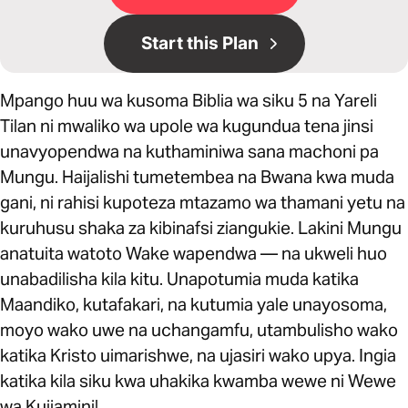
Start this Plan
Mpango huu wa kusoma Biblia wa siku 5 na Yareli
Tilan ni mwaliko wa upole wa kugundua tena jinsi
unavyopendwa na kuthaminiwa sana machoni pa
Mungu. Haijalishi tumetembea na Bwana kwa muda
gani, ni rahisi kupoteza mtazamo wa thamani yetu na
kuruhusu shaka za kibinafsi ziangukie. Lakini Mungu
anatuita watoto Wake wapendwa — na ukweli huo
unabadilisha kila kitu. Unapotumia muda katika
Maandiko, kutafakari, na kutumia yale unayosoma,
moyo wako uwe na uchangamfu, utambulisho wako
katika Kristo uimarishwe, na ujasiri wako upya. Ingia
katika kila siku kwa uhakika kwamba wewe ni Wewe
wa Kujiamini!