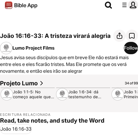
João 16:16-33: A tristeza virará alegria
Lumo Project Films
Follow
Jesus avisa seus discípulos que em breve Ele não estará mais
entre eles e eles ficarão tristes. Mas Ele promete que os verá
novamente, e então eles irão se alegrar
Projeto Lumo
1:26
4:43
2:43
34 of 99
João 1:1-5: No
João 1:6-34: dá
João 1:
começo aquele que é
testemunho de
Primeir
a Palavra já existia.
Jesus, e então O
batiza.
ESCRITURA RELACIONADA
Read, take notes, and study the Word
João 16:16-33