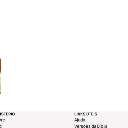
e Volta
O Caminho De Volta
Mate a Semente
ISTÉRIO
LINKS ÚTEIS
bre
Ajuda
g
Versões da Bíblia