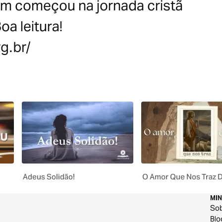
em começou na jornada cristã
oa leitura!
g.br/
Adeus Solidão!
O Amor Que Nos Traz D
MIN
So
Blo