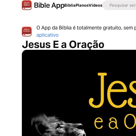
Bíblia
Planos
Vídeos
O App da Bíblia é totalmente gratuito, sem
aplicativo
Jesus E a Oração