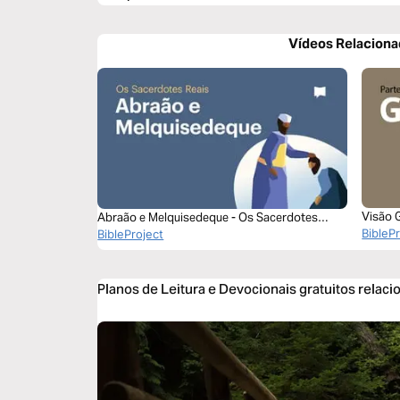
Vídeos Relacion
Visão 
Abraão e Melquisedeque - Os Sacerdotes
BibleP
Reais (Episódio 2)
BibleProject
Planos de Leitura e Devocionais gratuitos relac