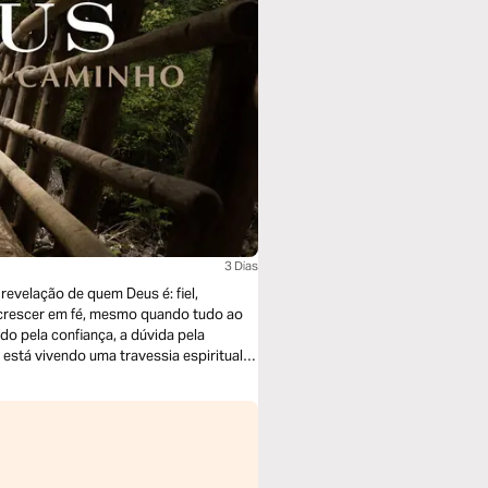
3 Dias
revelação de quem Deus é: fiel,
 crescer em fé, mesmo quando tudo ao
do pela confiança, a dúvida pela
 está vivendo uma travessia espiritual,
rno em você — mesmo quando o processo