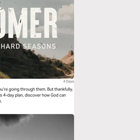
s
4 Days
u’re going through them. But thankfully,
his 4-day plan, discover how God can
e.