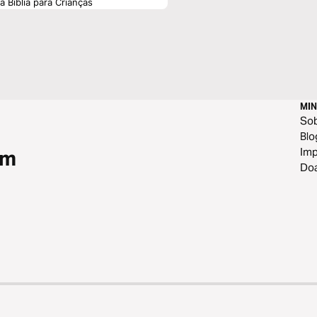
 Bíblia para Crianças
MIN
So
Blo
Im
om
Do