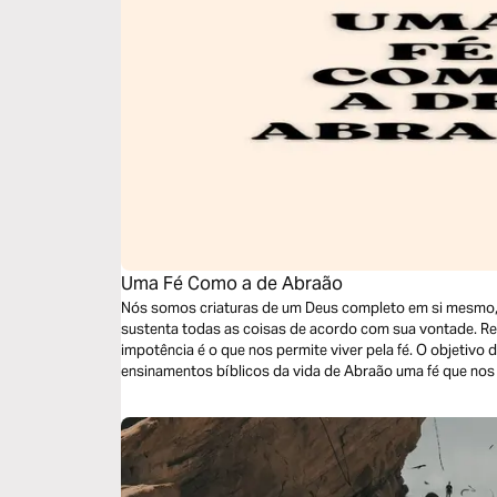
Uma Fé Como a de Abraão
Nós somos criaturas de um Deus completo em si mesmo, 
sustenta todas as coisas de acordo com sua vontade. Reconhecer a nossa pequenez e
impotência é o que nos permite viver pela fé. O objetivo deste devocional é buscar em relatos e
ensinamentos bíblicos da vida de Abraão uma fé que no
circunstâncias. Nos perceber imperfeitos e incapazes de mudar um segundo da nossa história,
porém, escolhidos para ser luz permite que tenhamos um 
conduz a fazermos diferença no mundo.