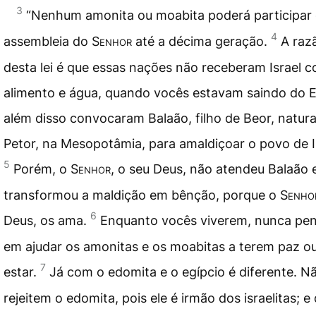
3
“Nenhum amonita ou moabita poderá participar
4
assembleia do
Senhor
até a décima geração.
A raz
desta lei é que essas nações não receberam Israel 
alimento e água, quando vocês estavam saindo do E
além disso convocaram Balaão, filho de Beor, natura
Petor, na Mesopotâmia, para amaldiçoar o povo de I
5
Porém, o
Senhor
, o seu Deus, não atendeu Balaão 
transformou a maldição em bênção, porque o
Senho
6
Deus, os ama.
Enquanto vocês viverem, nunca pe
em ajudar os amonitas e os moabitas a terem paz o
7
estar.
Já com o edomita e o egípcio é diferente. N
rejeitem o edomita, pois ele é irmão dos israelitas; e