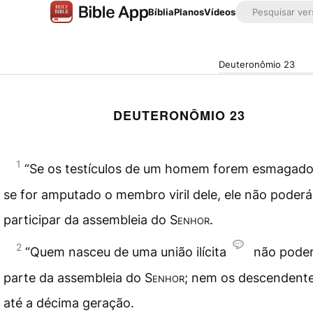
Bíblia
Planos
Vídeos
Deuteronômio 23
DEUTERONÔMIO 23
1
“Se os testículos de um homem forem esmagado
se for amputado o membro viril dele, ele não poderá
participar da assembleia do
Senhor
.
2
“Quem nasceu de uma união ilícita
não poder
parte da assembleia do
Senhor
; nem os descendente
até a décima geração.