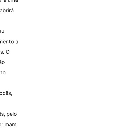
abrirá
eu
mento a
s. O
ão
 no
vocês,
s, pelo
oprimam.