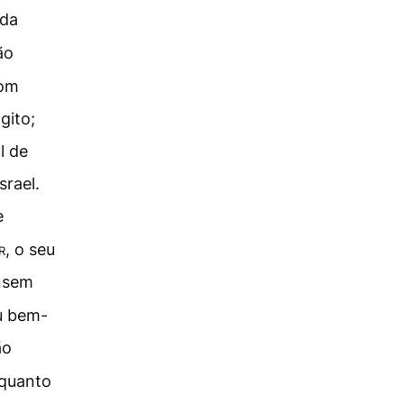
 da
ão
com
gito;
l de
srael.
e
r
, o seu
nsem
u bem-
ão
 quanto