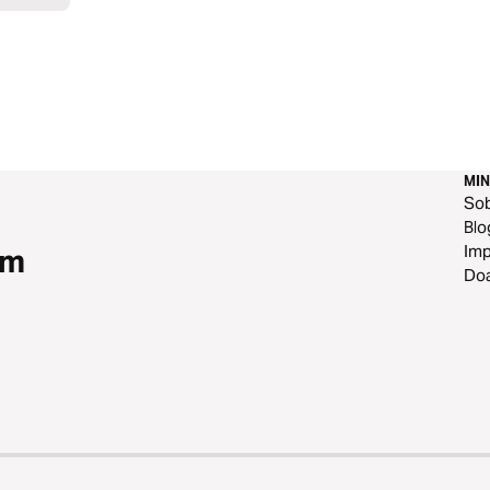
MIN
So
Blo
Im
om
Do