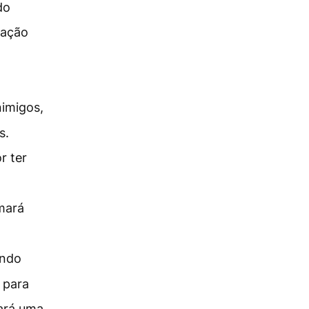
do
ração
nimigos,
s.
r ter
mará
ando
 para
vará uma