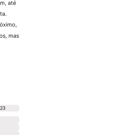
m, até
ta.
róximo,
os, mas
 23