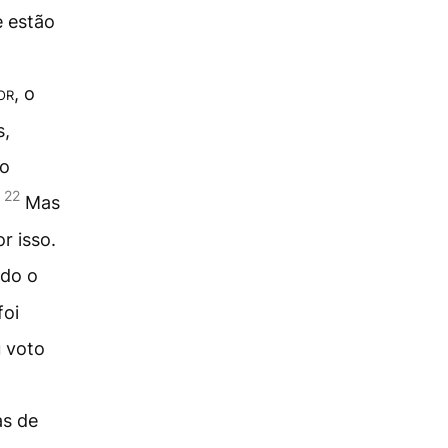
 estão
or
, o
s,
ão
22
.
Mas
r isso.
udo o
foi
 voto
as de