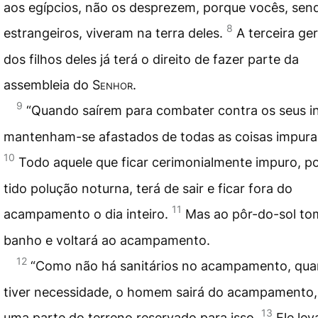
aos egípcios, não os desprezem, porque vocês, sen
8
estrangeiros, viveram na terra deles.
A terceira ge
dos filhos deles já terá o direito de fazer parte da
assembleia do
Senhor
.
9
“Quando saírem para combater contra os seus i
mantenham-se afastados de todas as coisas impura
10
Todo aquele que ficar cerimonialmente impuro, po
tido polução noturna, terá de sair e ficar fora do
11
acampamento o dia inteiro.
Mas ao pôr-do-sol to
banho e voltará ao acampamento.
12
“Como não há sanitários no acampamento, qu
tiver necessidade, o homem sairá do acampamento,
13
uma parte do terreno reservado para isso.
Ele le