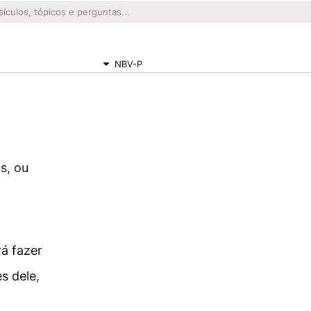
NBV-P
s, ou
á fazer
s dele,