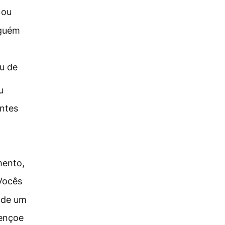
 ou
guém
u de
u
ntes
mento,
Vocês
 de um
bençoe