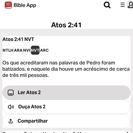
Atos 2:41
Atos 2:41
NVT
NTLH
ARA
NVI
NVT
ARC
Os que acreditaram nas palavras de Pedro foram
batizados, e naquele dia houve um acréscimo de cerca
de três mil pessoas.
Ler Atos 2
Ouça
Atos 2
Compartilhar