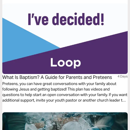
volta para nos restaurar. Em 3 dias, aceite o doce convite para
abandonar a culpa, abraçar a graça disponível e o propósito que Ele
preparou para você.
What Is Baptism? A Guide for Parents and Preteens
4 Days
Preteens, you can have great conversations with your family about
following Jesus and getting baptized! This plan has videos and
questions to help start an open conversation with your family. If you want
additional support, invite your youth pastor or another church leader to
do this plan with you, too. This plan is modeled to help you and your
family process information, ideas, doubts, and beliefs surrounding
Jesus.