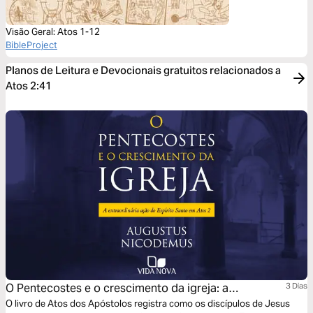
Visão Geral: Atos 1-12
BibleProject
Planos de Leitura e Devocionais gratuitos relacionados a
Atos 2:41
O Pentecostes e o crescimento da igreja: a
3 Dias
extraordinária ação do Espírito Santo em Atos 2
O livro de Atos dos Apóstolos registra como os discípulos de Jesus