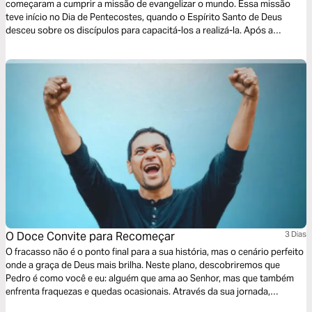
começaram a cumprir a missão de evangelizar o mundo. Essa missão
teve início no Dia de Pentecostes, quando o Espírito Santo de Deus
desceu sobre os discípulos para capacitá-los a realizá-la. Após a
descida do Espírito, a igreja nascente começou a se expandir com
rapidez por todo o mundo. Embarque neste plano de leitura e entenda a
relação entre a vinda do Espírito Santo e as missões cristãs.
O Doce Convite para Recomeçar
3 Dias
O fracasso não é o ponto final para a sua história, mas o cenário perfeito
onde a graça de Deus mais brilha. Neste plano, descobriremos que
Pedro é como você e eu: alguém que ama ao Senhor, mas que também
enfrenta fraquezas e quedas ocasionais. Através da sua jornada,
veremos que Jesus não nos rejeita por nossos erros, mas nos chama de