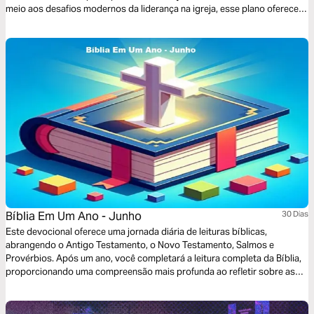
meio aos desafios modernos da liderança na igreja, esse plano oferece
ensinamentos bíblicos sobre como cuidar de comunidades e conduzir a
obra missionária de Deus, inspirando líderes a serem como Cristo.
Bíblia Em Um Ano - Junho
30 Dias
Este devocional oferece uma jornada diária de leituras bíblicas,
abrangendo o Antigo Testamento, o Novo Testamento, Salmos e
Provérbios. Após um ano, você completará a leitura completa da Bíblia,
proporcionando uma compreensão mais profunda ao refletir sobre as
palavras-chave em hebraico e grego. Uma experiência que enriquece a
compreensão espiritual e cultural das Escrituras Sagradas.