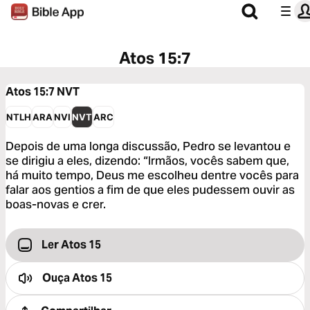
Atos 15:7
Atos 15:7
NVT
NTLH
ARA
NVI
NVT
ARC
Depois de uma longa discussão, Pedro se levantou e
se dirigiu a eles, dizendo: “Irmãos, vocês sabem que,
há muito tempo, Deus me escolheu dentre vocês para
falar aos gentios a fim de que eles pudessem ouvir as
boas-novas e crer.
Ler Atos 15
Ouça
Atos 15