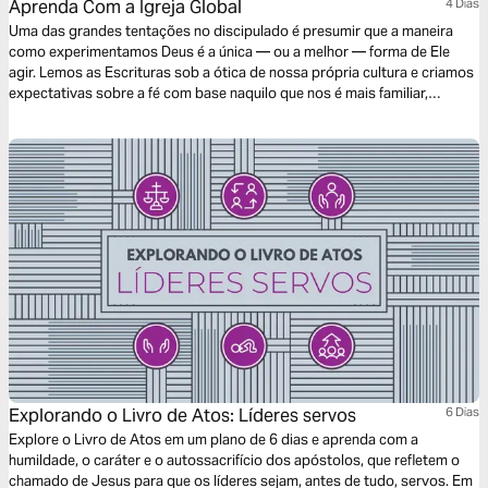
Aprenda Com a Igreja Global
4 Dias
Uma das grandes tentações no discipulado é presumir que a maneira
como experimentamos Deus é a única — ou a melhor — forma de Ele
agir. Lemos as Escrituras sob a ótica de nossa própria cultura e criamos
expectativas sobre a fé com base naquilo que nos é mais familiar,
confundindo a expressão cultural do cristianismo com o cristianismo em
si. Este plano de quatro dias convida você a praticar o aprendizado
global como parte essencial do discipulado: não aprender sobre a igreja
global como uma curiosidade, mas aprender com a igreja global como
família.
Explorando o Livro de Atos: Líderes servos
6 Dias
Explore o Livro de Atos em um plano de 6 dias e aprenda com a
humildade, o caráter e o autossacrifício dos apóstolos, que refletem o
chamado de Jesus para que os líderes sejam, antes de tudo, servos. Em