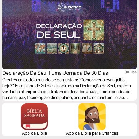
Declaração De Seul | Uma Jornada De 30 Dias
30 Dias
Crentes em todo o mundo se perguntam: “Como viver o evangelho
hoje?” Este plano de 30 dias, inspirado na Declaração de Seul, explora
verdades atemporais que tratam de desafios atuais, como identidade
humana, paz, tecnologia e discipulado, enquanto se mantém fiel ao
evangelho, às Escrituras e ao desígnio de Deus para a igreja.
Fundamentado na verdade bíblica e em vozes globais, este plano
convida você a aprofundar sua fé e a viver a missão de Cristo.
App da Bíblia
App da Bíblia para Crianças