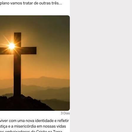
Que tal?
3 Dias
tiça e a misericórdia em nossas vidas
mos embaixadores de Cristo na Terra.