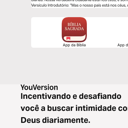
Versículo Introdutório: “Mas o nosso país está nos céus, de onde também esperamos o Salvador,
o Senhor Jesus Cristo.” (Filipenses 3.20) Que esta reflexão nos inspire a viver com propósito e a
impactar o mundo ao nosso redor.
App da Bíblia
App da
Incentivando e desafiando
você a buscar intimidade c
Deus diariamente.