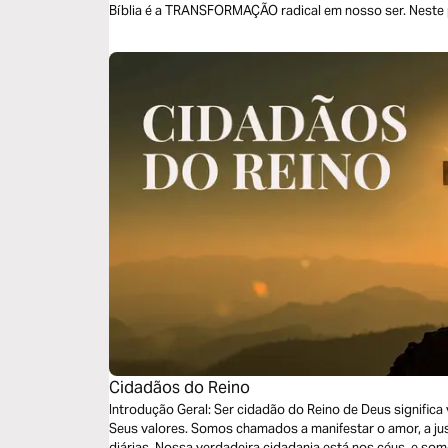
Bíblia é a TRANSFORMAÇÃO radical em nosso ser. Neste plano vamos tratar de outras três
palavras: OBSERVAÇÃO, INTERPRETAÇÃO e APLICAÇÃO. 
Cidadãos do Reino
Introdução Geral: Ser cidadão do Reino de Deus significa viver com uma nova identidade e refletir
Seus valores. Somos chamados a manifestar o amor, a jus
diárias. Nossa verdadeira cidadania está nos céus, e so