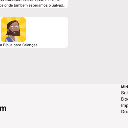
 Bíblia para Crianças
MIN
So
Blo
Im
om
Do