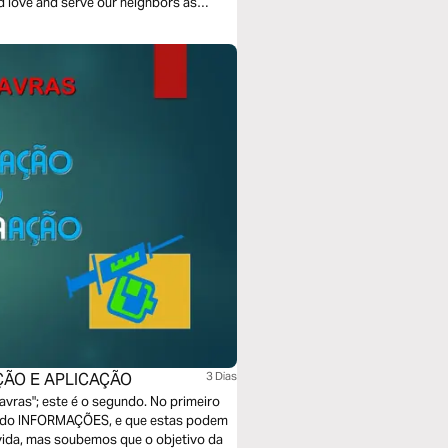
nd love and serve our neighbors as
ÇÃO E APLICAÇÃO
3 Dias
vras"; este é o segundo. No primeiro
ltado INFORMAÇÕES, e que estas podem
ida, mas soubemos que o objetivo da