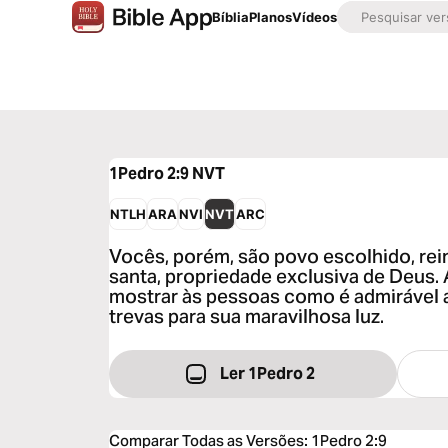
Bíblia
Planos
Vídeos
1Pedro 2:9
NVT
NTLH
ARA
NVI
NVT
ARC
Vocês, porém, são povo escolhido, rei
santa, propriedade exclusiva de Deus
mostrar às pessoas como é admirável
trevas para sua maravilhosa luz.
Ler 1Pedro 2
Comparar Todas as Versões
:
1Pedro 2:9