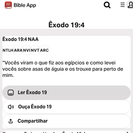
Êxodo 19:4
Êxodo 19:4
NAA
NTLH
ARA
NVI
NVT
ARC
“Vocês viram o que fiz aos egípcios e como levei
vocês sobre asas de águia e os trouxe para perto de
mim.
Ler Êxodo 19
Ouça
Êxodo 19
Compartilhar