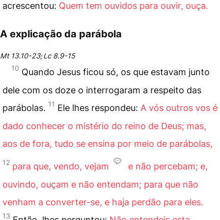
acrescentou:
Quem tem ouvidos para ouvir, ouça.
A explicação da parábola
Mt 13.10-23
Lc 8.9-15
;
10
Quando Jesus ficou só, os que estavam junto
dele com os doze o interrogaram a respeito das
11
parábolas.
Ele lhes respondeu:
A vós outros vos é
dado conhecer o mistério do reino de Deus; mas,
aos de fora, tudo se ensina por meio de parábolas,
12
para que, vendo, vejam
e não percebam; e,
ouvindo, ouçam e não entendam; para que não
venham a converter-se, e haja perdão para eles.
13
Então, lhes perguntou:
Não entendeis esta