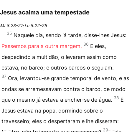
Jesus acalma uma tempestade
Mt 8.23-27
Lc 8.22-25
;
35
Naquele dia, sendo já tarde, disse-lhes Jesus:
36
Passemos para a outra margem.
E eles,
despedindo a multidão, o levaram assim como
estava, no barco; e outros barcos o seguiam.
37
Ora, levantou-se grande temporal de vento, e as
ondas se arremessavam contra o barco, de modo
38
que o mesmo já estava a encher-se de água.
E
Jesus estava na popa, dormindo sobre o
travesseiro; eles o despertaram e lhe disseram:
39
Mestre, não te importa que pereçamos?
E ele,