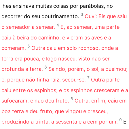
lhes ensinava muitas coisas por parábolas, no
3
decorrer do seu doutrinamento.
Ouvi: Eis que saiu
4
o semeador a semear.
E, ao semear, uma parte
caiu à beira do caminho, e vieram as aves e a
5
comeram.
Outra caiu em solo rochoso, onde a
terra era pouca, e logo nasceu, visto não ser
6
profunda a terra.
Saindo, porém, o sol, a queimou;
7
e, porque não tinha raiz, secou-se.
Outra parte
caiu entre os espinhos; e os espinhos cresceram e a
8
sufocaram, e não deu fruto.
Outra, enfim, caiu em
boa terra e deu fruto, que vingou e cresceu,
9
produzindo a trinta, a sessenta e a cem por um.
E