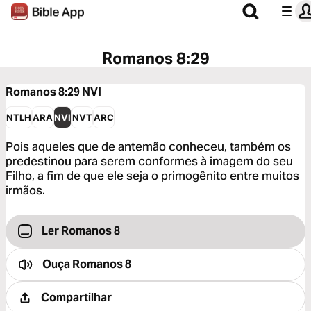
Romanos 8:29
Romanos 8:29
NVI
NTLH
ARA
NVI
NVT
ARC
Pois aqueles que de antemão conheceu, também os
predestinou para serem conformes à imagem do seu
Filho, a fim de que ele seja o primogênito entre muitos
irmãos.
Ler Romanos 8
Ouça
Romanos 8
Compartilhar