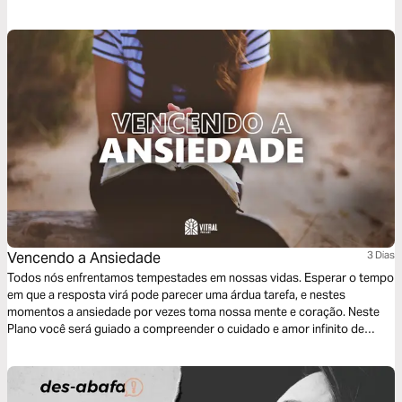
você? É por causa deste amor incomensurável que convido você a ler
este texto. Vamos lá...
Vencendo a Ansiedade
3 Dias
Todos nós enfrentamos tempestades em nossas vidas. Esperar o tempo
em que a resposta virá pode parecer uma árdua tarefa, e nestes
momentos a ansiedade por vezes toma nossa mente e coração. Neste
Plano você será guiado a compreender o cuidado e amor infinito de
Deus. Uma Devocional de três dias que une poesia às verdades bíblicas.