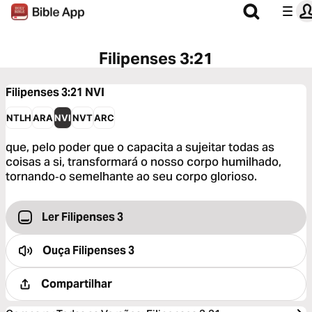
Filipenses 3:21
Filipenses 3:21
NVI
NTLH
ARA
NVI
NVT
ARC
que, pelo poder que o capacita a sujeitar todas as
coisas a si, transformará o nosso corpo humilhado,
tornando‑o semelhante ao seu corpo glorioso.
Ler Filipenses 3
Ouça
Filipenses 3
Compartilhar