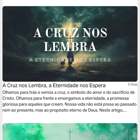
not just Paul’s words to an ancient church—these are God’s words to
you.
A Cruz nos Lembra, a Eternidade nos Espera
5 Dias
Olhamos para trás e vemos a cruz, o símbolo do amor e do sacrifício de
Cristo. Olhamos para frente e enxergamos a eternidade, a promessa
gloriosa para aqueles que creem. Nossa vida não está presa ao passado
nem ao presente, mas ao propósito eterno de Deus. Neste artigo,
descubra como viver hoje à luz do que Cristo fez e do que ainda está por
vir.