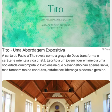
Tito - Uma Abordagem Expositiva
5 Dias
A carta de Paulo a Tito revela como a graça de Deus transforma o
caráter e orienta a vida cristã. Escrito a um jovem líder em meio a uma
sociedade corrompida, o livro ensina que o evangelho não apenas salva,
mas também molda condutas, estabelece liderança piedosa e gera boas
obras. Neste plano, veremos como a verdadeira doutrina produz uma fé
prática, equilibrando autoridade, pureza e serviço, para que a igreja
reflita a glória de Cristo.