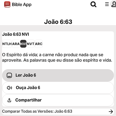
João 6:63
João 6:63
NVI
NTLH
ARA
NVI
NVT
ARC
O Espírito dá vida; a carne não produz nada que se
aproveite. As palavras que eu disse são espírito e vida.
Ler João 6
Ouça
João 6
Compartilhar
Comparar Todas as Versões
:
João 6:63