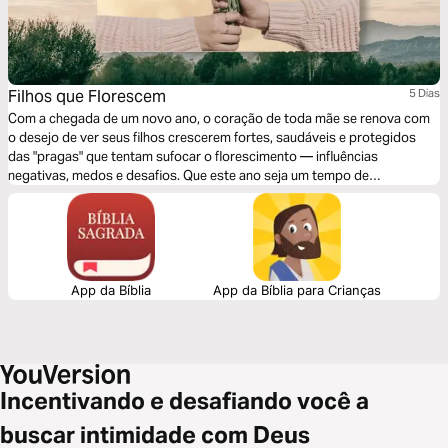
Filhos que Florescem
5 Dias
Com a chegada de um novo ano, o coração de toda mãe se renova com
o desejo de ver seus filhos crescerem fortes, saudáveis e protegidos
das "pragas" que tentam sufocar o florescimento — influências
negativas, medos e desafios. Que este ano seja um tempo de
crescimento abençoado, em que buscaremos juntos na Palavra de Deus
a força e a sabedoria para nutrir nossos filhos em um ambiente de paz,
amor e segurança. Que neste novo ano nossos filhos floresçam com
raízes profundas na fé, livres para crescerem em toda a beleza e
propósito que Deus sonhou para eles!
App da Bíblia
App da Bíblia para Crianças
Incentivando e desafiando você a
buscar intimidade com Deus