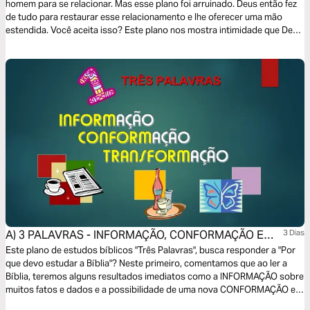
homem para se relacionar. Mas esse plano foi arruinado. Deus então fez
de tudo para restaurar esse relacionamento e lhe oferecer uma mão
estendida. Você aceita isso? Este plano nos mostra intimidade que Deus
quer ter com cada pessoa e como você pode experimentá-la.
A) 3 PALAVRAS - INFORMAÇÃO, CONFORMAÇÃO E
3 Dias
TRANSFORMAÇÃO
Este plano de estudos bíblicos "Três Palavras", busca responder a "Por
que devo estudar a Bíblia"? Neste primeiro, comentamos que ao ler a
Bíblia, teremos alguns resultados imediatos como a INFORMAÇÃO sobre
muitos fatos e dados e a possibilidade de uma nova CONFORMAÇÃO em
nossas vidas. Mas a Bíblia não quer apenas nos INFORMAR E