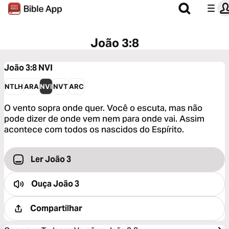
João 3:8
João 3:8
NVI
NTLH
ARA
NVI
NVT
ARC
O vento sopra onde quer. Você o escuta, mas não
pode dizer de onde vem nem para onde vai. Assim
acontece com todos os nascidos do Espírito.
Ler João 3
Ouça
João 3
Compartilhar