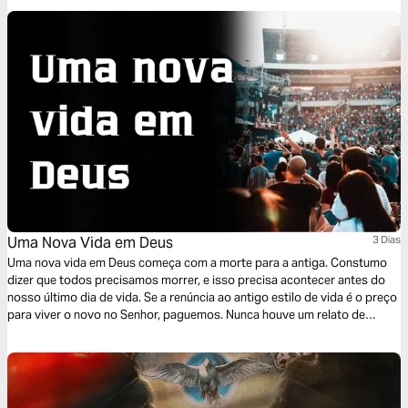
CONFORMAR; na verdade ela quer a nossa TRANSFORMAÇÃO. Vamos
falar sobre isso?
Uma Nova Vida em Deus
3 Dias
Uma nova vida em Deus começa com a morte para a antiga. Constumo
dizer que todos precisamos morrer, e isso precisa acontecer antes do
nosso último dia de vida. Se a renúncia ao antigo estilo de vida é o preço
para viver o novo no Senhor, paguemos. Nunca houve um relato de
arrependimento de alguém que o tenha feito.