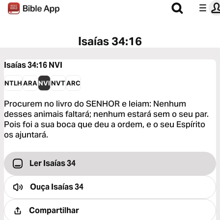
Isaías 34:16
Isaías 34:16
NVI
NTLH
ARA
NVI
NVT
ARC
Procurem no livro do SENHOR e leiam: Nenhum
desses animais faltará; nenhum estará sem o seu par.
Pois foi a sua boca que deu a ordem, e o seu Espírito
os ajuntará.
Ler Isaías 34
Ouça
Isaías 34
Compartilhar