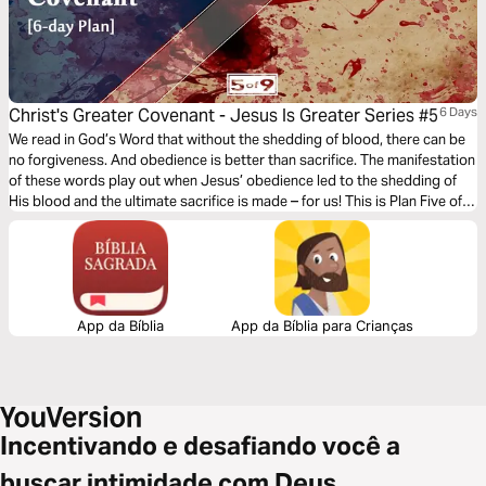
Christ's Greater Covenant - Jesus Is Greater Series #5
6 Days
We read in God’s Word that without the shedding of blood, there can be
no forgiveness. And obedience is better than sacrifice. The manifestation
of these words play out when Jesus’ obedience led to the shedding of
His blood and the ultimate sacrifice is made – for us! This is Plan Five of
Nine of the book of Hebrews where we see that although salvation is free
for us, there was a great cost that Jesus paid.
App da Bíblia
App da Bíblia para Crianças
Incentivando e desafiando você a
buscar intimidade com Deus