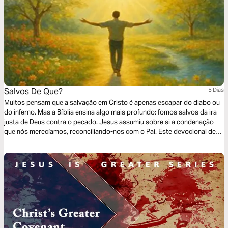
Salvos De Que?
5 Dias
Muitos pensam que a salvação em Cristo é apenas escapar do diabo ou
do inferno. Mas a Bíblia ensina algo mais profundo: fomos salvos da ira
justa de Deus contra o pecado. Jesus assumiu sobre si a condenação
que nós merecíamos, reconciliando-nos com o Pai. Este devocional de
cinco dias vai conduzir você a compreender que a salvação é obra da
graça divina, que nos liberta da culpa, da condenação e da ira eterna,
para vivermos como filhos amados.