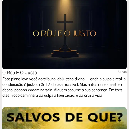
O Réu E O Justo
3 Dias
Este plano leva você ao tribunal da justiça divina — onde a culpa é real, a
condenação é justa e não há defesa possível. Mas antes que o martelo
desça, passos ecoam na sala. Alguém assume a sua sentença. Em três
dias, você caminhará da culpa à libertação, e da cruz à vida
transformada. Não é apenas sobre perdão. É sobre morrer, ressuscitar –
e nunca mais viver da mesma forma.