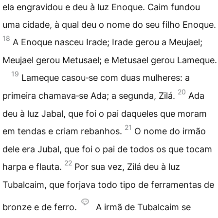
ela engravidou e deu à luz Enoque. Caim fundou
uma cidade, à qual deu o nome do seu filho Enoque.
18
A Enoque nasceu Irade; Irade gerou a Meujael;
Meujael gerou Metusael; e Metusael gerou Lameque.
19
Lameque casou‑se com duas mulheres: a
20
primeira chamava‑se Ada; a segunda, Zilá.
Ada
deu à luz Jabal, que foi o pai daqueles que moram
21
em tendas e criam rebanhos.
O nome do irmão
dele era Jubal, que foi o pai de todos os que tocam
22
harpa e flauta.
Por sua vez, Zilá deu à luz
Tubalcaim, que forjava todo tipo de ferramentas de
bronze e de ferro.
A irmã de Tubalcaim se