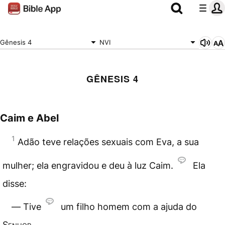
Gênesis 4
NVI
GÊNESIS 4
Caim e Abel
1
Adão teve relações sexuais com Eva, a sua
mulher; ela engravidou e deu à luz Caim.
Ela
disse:
― Tive
um filho homem com a ajuda do
Senhor
.