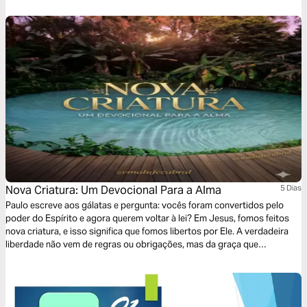
Nova Criatura: Um Devocional Para a Alma
5 Dias
Paulo escreve aos gálatas e pergunta: vocês foram convertidos pelo
poder do Espírito e agora querem voltar à lei? Em Jesus, fomos feitos
nova criatura, e isso significa que fomos libertos por Ele. A verdadeira
liberdade não vem de regras ou obrigações, mas da graça que
transforma o coração e a vida. Nestes dias, cresçamos no entendimento
de que os frutos do Espírito — amor, alegria, paz, paciência, bondade,
fidelidade, mansidão e domínio próprio — nascem em nós pela fé em
Jesus. Não somos escravos das emoções ou sentimentos, mas guiados