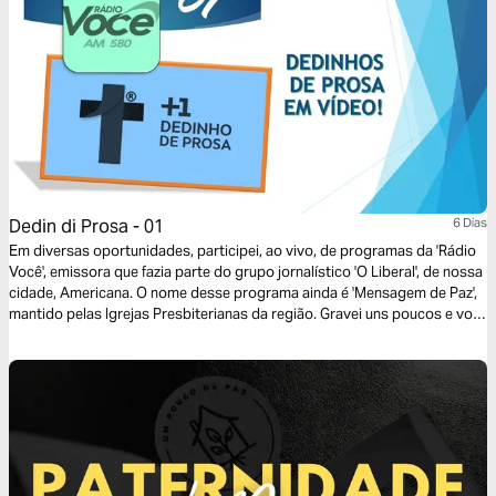
pelo Espírito, livres para viver plenamente em Cristo.
Dedin di Prosa - 01
6 Dias
Em diversas oportunidades, participei, ao vivo, de programas da 'Rádio
Você', emissora que fazia parte do grupo jornalístico 'O Liberal', de nossa
cidade, Americana. O nome desse programa ainda é 'Mensagem de Paz',
mantido pelas Igrejas Presbiterianas da região. Gravei uns poucos e vou
mostrar alguns para vocês. Apreciem com moderação, pois pode viciar!