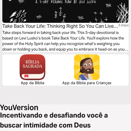
Take Back Your Life: Thinking Right So You Can Live
5 Days
Right
Take steps forward in taking back your life. This 5-day devotional is
based on Levi Lusko’s book Take Back Your Life. You'll explore how the
power of the Holy Spirit can help you recognize what’s weighing you
down or holding you back, and equip you to embrace it head-on as you
become the best version of yourself.
App da Bíblia
App da Bíblia para Crianças
Incentivando e desafiando você a
buscar intimidade com Deus