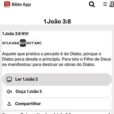
1João 3:8
1João 3:8
NVI
NTLH
ARA
NVI
NVT
ARC
Aquele que pratica o pecado é do Diabo, porque o
Diabo peca desde o princípio. Para isto o Filho de Deus
se manifestou: para destruir as obras do Diabo.
Ler 1João 3
Ouça
1João 3
Compartilhar