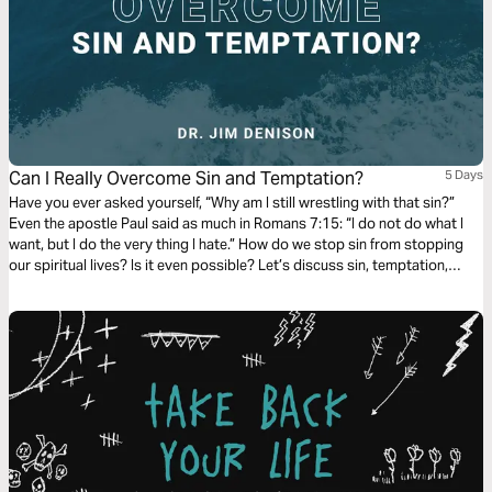
Can I Really Overcome Sin and Temptation?
5 Days
Have you ever asked yourself, “Why am I still wrestling with that sin?”
Even the apostle Paul said as much in Romans 7:15: “I do not do what I
want, but I do the very thing I hate.” How do we stop sin from stopping
our spiritual lives? Is it even possible? Let’s discuss sin, temptation,
Satan, and, thankfully, God’s love.