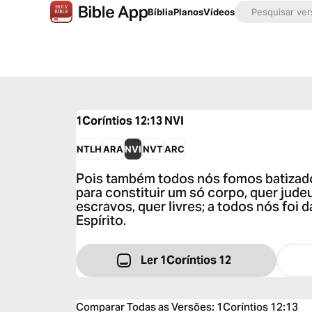
Bíblia
Planos
Vídeos
1Coríntios 12:13
NVI
NTLH
ARA
NVI
NVT
ARC
Pois também todos nós fomos batizado
para constituir um só corpo, quer jude
escravos, quer livres; a todos nós foi
Espírito.
Ler 1Coríntios 12
Comparar Todas as Versões
:
1Coríntios 12:13