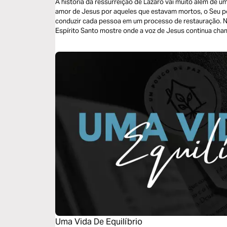
A história da ressurreição de Lázaro vai muito além de um
amor de Jesus por aqueles que estavam mortos, o Seu po
conduzir cada pessoa em um processo de restauração. Nestes três dias de leitura, permita que o
Espírito Santo mostre onde a voz de Jesus continua ch
liberdade, propósito e comunhão. Que cada devocional fo
que o tirou da morte também é fiel para completar a obr
Uma Vida De Equilíbrio