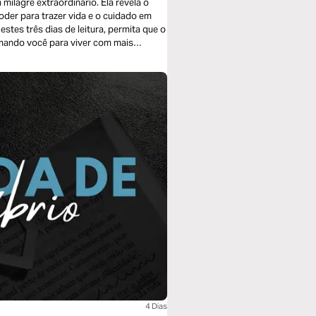
 milagre extraordinário. Ela revela o
der para trazer vida e o cuidado em
amando você para viver com mais
rtaleça sua fé e o lembre de que Aquele
a que começou em sua vida.
4 Dias