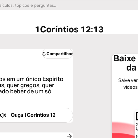
1Coríntios 12:13
Compartilhar
Baixe 
da
s em um único Espírito
Salve vers
us, quer gregos, quer
vídeos
 dado beber de um só
Ouça
1Coríntios 12