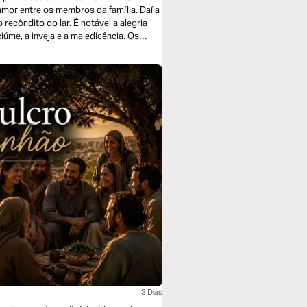
 amor entre os membros da família. Daí a
 recôndito do lar. É notável a alegria
iúme, a inveja e a maledicência. Os
 procuram fazer o melhor, uns para com
3 Dias