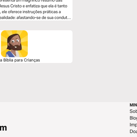
presenta um magnífico resumo das
us Cristo e enfatiza que ela é tanto
 ele oferece instruções práticas a
ealidade: afastando-se de sua conduta
es a Cristo.
 Bíblia para Crianças
MIN
So
Blo
Im
om
Do