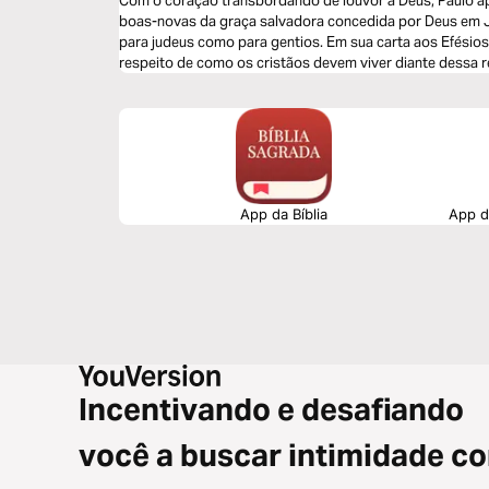
Com o coração transbordando de louvor a Deus, Paulo a
boas-novas da graça salvadora concedida por Deus em Jes
para judeus como para gentios. Em sua carta aos Efésios,
respeito de como os cristãos devem viver diante dessa r
anterior e tornando-se verdadeiramente bons e semelhant
App da Bíblia
App da
Incentivando e desafiando
você a buscar intimidade c