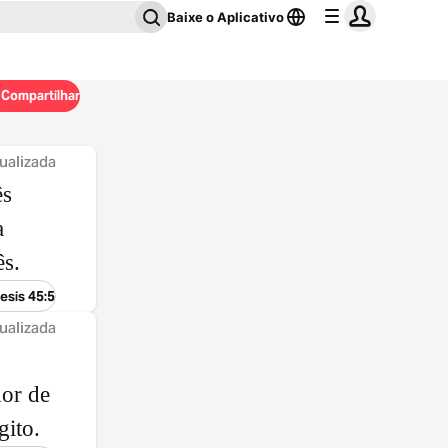
Baixe o Aplicativo
Compartilhar
ualizada
ês
a
ês.
esis 45:5
ualizada
hor de
gito.