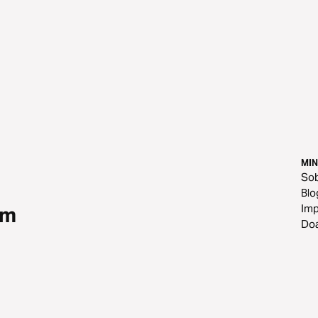
MIN
So
Blo
Im
om
Do