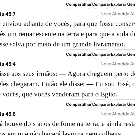
Compartilhar
Comparar
Explorar Gên
s 45:7
Nova Almeida At
enviou adiante de vocês, para que fosse conse
ês um remanescente na terra e para que a vida d
sse salva por meio de um grande livramento.
Compartilhar
Comparar
Explorar Gên
s 45:4
Nova Almeida At
isse aos seus irmãos: — Agora cheguem perto d
les chegaram. Então ele disse: — Eu sou José, 
 vocês, que vocês venderam para o Egito.
Compartilhar
Comparar
Explorar Gên
s 45:6
Nova Almeida At
á houve dois anos de fome na terra, e ainda res
os em que não haverá lavoura nem colheita.