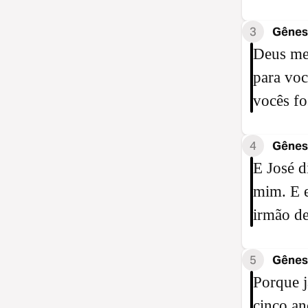
3
Gênesi
Deus me 
para voc
vocês fo
4
Gênesi
E José d
mim. E e
irmão de
5
Gênesi
Porque j
cinco an