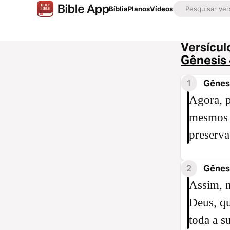
Bíblia
Planos
Vídeos
Versícul
Gênesis
1
Gênesi
Agora, p
mesmos p
preserva
2
Gênesi
Assim, n
Deus, qu
toda a s