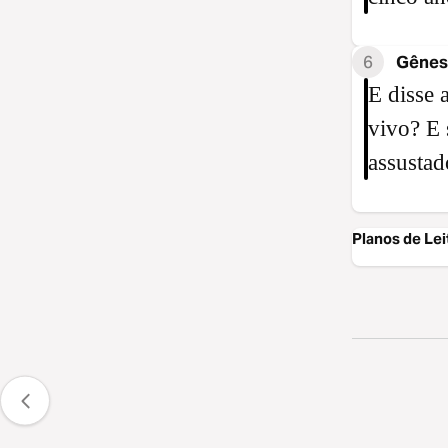
6
Gênesi
E disse 
vivo? E 
assustad
Planos de Lei