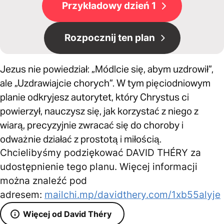
Przykładowy dzień 1
Rozpocznij ten plan
Jezus nie powiedział: „Módlcie się, abym uzdrowił”,
ale „Uzdrawiajcie chorych”. W tym pięciodniowym
planie odkryjesz autorytet, który Chrystus ci
powierzył, nauczysz się, jak korzystać z niego z
wiarą, precyzyjnie zwracać się do choroby i
odważnie działać z prostotą i miłością.
Chcielibyśmy podziękować DAVID THÉRY za
udostępnienie tego planu. Więcej informacji
można znaleźć pod
adresem:
mailchi.mp/davidthery.com/1xb55alyje
Więcej od David Théry