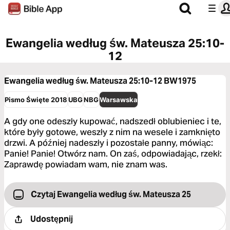
Ewangelia według św. Mateusza 25:10-
12
Ewangelia według św. Mateusza 25:10-12
BW1975
Pismo Święte 2018
UBG
NBG
Warsawska
A gdy one odeszły kupować, nadszedł oblubieniec i te,
które były gotowe, weszły z nim na wesele i zamknięto
drzwi. A później nadeszły i pozostałe panny, mówiąc:
Panie! Panie! Otwórz nam. On zaś, odpowiadając, rzekł:
Zaprawdę powiadam wam, nie znam was.
Czytaj Ewangelia według św. Mateusza 25
Udostępnij