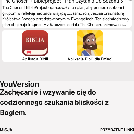
The Chosen + Bibleproject | Plan Czytania Do Sezonu 5
The Chosen i BibleProject opracowały ten plan, aby pomóc osobom i
grupom w refleksji nad zadziwiającą tożsamością Jezusa oraz naturą
Królestwa Bożego przedstawionymi w Ewangeliach. Ten siedmiodniowy
plan obejmuje fragmenty z 5. sezonu serialu The Chosen, animowane
nagrania BibleProject, podsumowania, pytania do refleksji oraz czytania z
Pism. Skorzystaj z tego planu, jeśli chcesz zgłębiać tematy takie jak
sprawiedliwość, modlitwa, status i śmierć w ostatnim tygodniu Jezusa w
Jerozolimie.
Aplikacja Biblii
Aplikacja Biblii dla Dzieci
Zachęcanie i wzywanie cię do
codziennego szukania bliskości z
Bogiem.
MISJA
PRZYDATNE LINKI