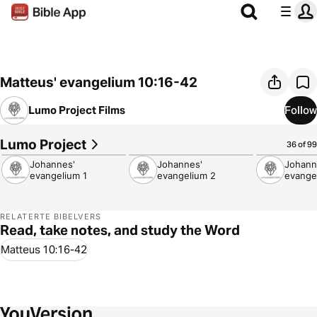
Matteus' evangelium 10:16-42
Lumo Project Films
Follow
Lumo Project
9:12
5:08
6:28
36 of 99
Johannes'
Johannes'
Johann
evangelium 1
evangelium 2
evange
RELATERTE BIBELVERS
Read, take notes, and study the Word
Matteus 10:16-42