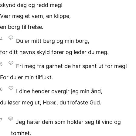
skynd deg
og redd meg!
Vær meg et vern,
en klippe,
en borg til frelse.
4
Du er mitt berg
og min borg,
for ditt navns skyld
fører og leder du meg.
5
Fri meg fra garnet
de har spent ut for meg!
For du er min tilflukt.
6
I dine hender
overgir jeg min ånd,
du løser meg ut,
Herre
, du trofaste Gud.
7
Jeg hater dem som holder seg
til vind og
tomhet.