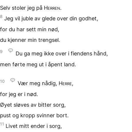
Selv stoler jeg på
Herren
.
8
Jeg vil juble av glede
over din godhet,
for du har sett min nød,
du kjenner min trengsel.
9
Du ga meg ikke over
i fiendens hånd,
men førte meg ut
i åpent land.
10
Vær meg nådig,
Herre
,
for jeg er i nød.
Øyet sløves
av bitter sorg,
pust og kropp
svinner bort.
11
Livet mitt ender
i sorg,