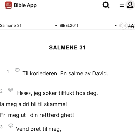
Salmene 31
BIBEL2011
SALMENE 31
1
Til korlederen. En salme av David.
2
Herre
, jeg søker tilflukt
hos deg,
la meg aldri
bli til skamme!
Fri meg ut
i din rettferdighet!
3
Vend øret til meg,