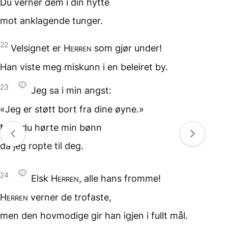
Du verner dem i din hytte
mot anklagende tunger.
22
Velsignet er
Herren
som gjør under!
Han viste meg miskunn
i en beleiret by.
23
Jeg sa i min angst:
«Jeg er støtt bort
fra dine øyne.»
Men du hørte min bønn
da jeg ropte til deg.
24
Elsk
Herren
,
alle hans fromme!
Herren
verner
de trofaste,
men den hovmodige
gir han igjen i fullt mål.