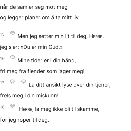
når de samler seg
mot meg
og legger planer
om å ta mitt liv.
15
Men jeg setter min lit
til deg,
Herre
,
jeg sier:
«Du er min Gud.»
16
Mine tider
er i din hånd,
fri meg fra fiender
som jager meg!
17
La ditt ansikt lyse
over din tjener,
frels meg
i din miskunn!
18
Herre
, la meg ikke bli
til skamme,
for jeg roper til deg.