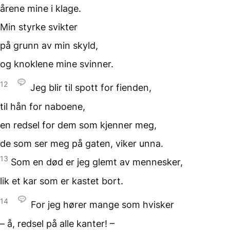
årene mine i klage.
Min styrke svikter
på grunn av min skyld,
og knoklene mine svinner.
12
Jeg blir til spott
for fienden,
til hån for naboene,
en redsel for dem
som kjenner meg,
de som ser meg på gaten,
viker unna.
13
Som en død er jeg glemt
av mennesker,
lik et kar
som er kastet bort.
14
For jeg hører mange
som hvisker
– å, redsel på alle kanter! –