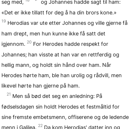
seg med,
og Johannes hadde sagt til ham:
«Det er ikke tillatt for deg å ha din brors kone.»
19
Herodias var ute etter Johannes og ville gjerne få
ham drept, men hun kunne ikke få satt det
20
igjennom.
For Herodes hadde respekt for
Johannes; han visste at han var en rettferdig og
hellig mann, og holdt sin hånd over ham. Når
Herodes hørte ham, ble han urolig og rådvill, men
likevel hørte han gjerne på ham.
21
Men så bød det seg en anledning: På
fødselsdagen sin holdt Herodes et festmåltid for
sine fremste embetsmenn, offiserene og de ledende
22
menn i Galilea.
Da kom Herodias' datter inn og