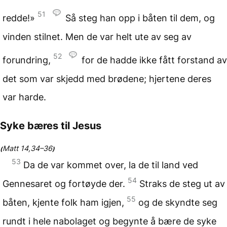
51
redde!»
Så steg han opp i båten til dem, og
vinden stilnet. Men de var helt ute av seg av
52
forundring,
for de hadde ikke fått forstand av
det som var skjedd med brødene; hjertene deres
var harde.
Syke bæres til Jesus
Matt 14,34–36
(
)
53
Da de var kommet over, la de til land ved
54
Gennesaret og fortøyde der.
Straks de steg ut av
55
båten, kjente folk ham igjen,
og de skyndte seg
rundt i hele nabolaget og begynte å bære de syke