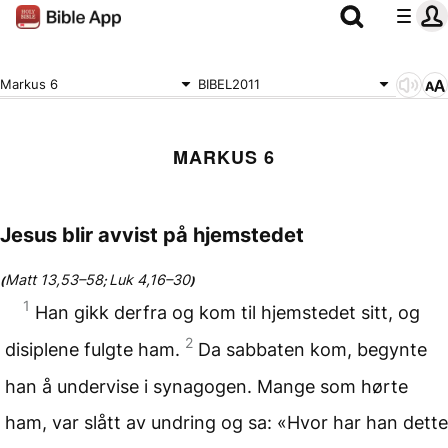
Markus 6
BIBEL2011
MARKUS 6
Jesus blir avvist på hjemstedet
Matt 13,53–58
Luk 4,16–30
(
;
)
1
Han gikk derfra og kom til hjemstedet sitt, og
2
disiplene fulgte ham.
Da sabbaten kom, begynte
han å undervise i synagogen. Mange som hørte
ham, var slått av undring og sa: «Hvor har han dette