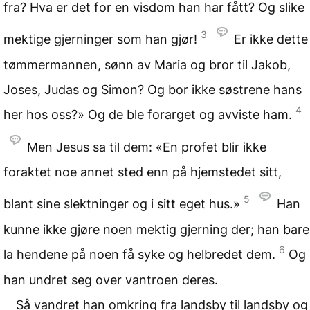
fra? Hva er det for en visdom han har fått? Og slike
3
mektige gjerninger som han gjør!
Er ikke dette
tømmermannen, sønn av Maria og bror til Jakob,
Joses, Judas og Simon? Og bor ikke søstrene hans
4
her hos oss?» Og de ble forarget og avviste ham.
Men Jesus sa til dem: «En profet blir ikke
foraktet noe annet sted enn på hjemstedet sitt,
5
blant sine slektninger og i sitt eget hus.»
Han
kunne ikke gjøre noen mektig gjerning der; han bare
6
la hendene på noen få syke og helbredet dem.
Og
han undret seg over vantroen deres.
Så vandret han omkring fra landsby til landsby og