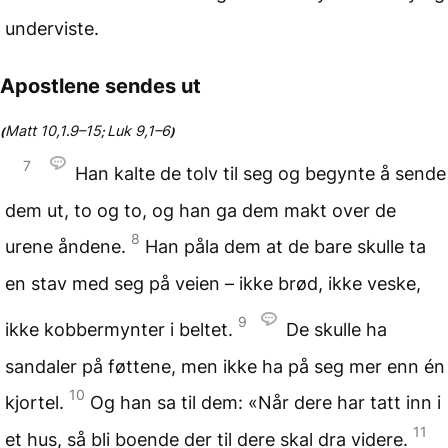
underviste.
Apostlene sendes ut
Matt 10,1
9–15
Luk 9,1–6
(
.
;
)
7
Han kalte de tolv til seg og begynte å sende
dem ut, to og to, og han ga dem makt over de
8
urene åndene.
Han påla dem at de bare skulle ta
en stav med seg på veien – ikke brød, ikke veske,
9
ikke kobbermynter i beltet.
De skulle ha
sandaler på føttene, men ikke ha på seg mer enn én
10
kjortel.
Og han sa til dem: «Når dere har tatt inn i
11
et hus, så bli boende der til dere skal dra videre.