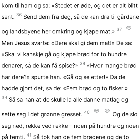
kom til ham og sa: «Stedet er øde, og det er alt blitt
36
sent.
Send dem fra deg, så de kan dra til gårdene
37
og landsbyene her omkring og kjøpe mat.»
Men Jesus svarte: «Dere skal gi dem mat!» De sa:
«Skal vi kanskje gå og kjøpe brød for to hundre
38
denarer, så de kan få spise?»
«Hvor mange brød
har dere?» spurte han. «Gå og se etter!» Da de
hadde gjort det, sa de: «Fem brød og to fisker.»
39
Så sa han at de skulle la alle danne matlag og
40
sette seg i det grønne gresset.
Og de slo
seg ned, rekke ved rekke – noen på hundre og noen
41
på femti.
Så tok han de fem brødene og de to