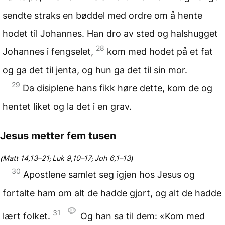
sendte straks en bøddel med ordre om å hente
hodet til Johannes. Han dro av sted og halshugget
28
Johannes i fengselet,
kom med hodet på et fat
og ga det til jenta, og hun ga det til sin mor.
29
Da disiplene hans fikk høre dette, kom de og
hentet liket og la det i en grav.
Jesus metter fem tusen
Matt 14,13–21
Luk 9,10–17
Joh 6,1–13
(
;
;
)
30
Apostlene samlet seg igjen hos Jesus og
fortalte ham om alt de hadde gjort, og alt de hadde
31
lært folket.
Og han sa til dem: «Kom med