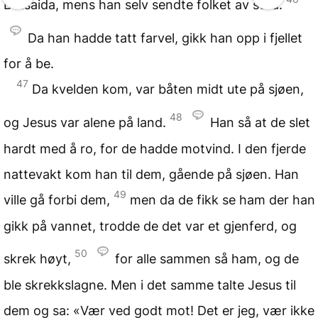
Betsaida, mens han selv sendte folket av sted.
Da han hadde tatt farvel, gikk han opp i fjellet
for å be.
47
Da kvelden kom, var båten midt ute på sjøen,
48
og Jesus var alene på land.
Han så at de slet
hardt med å ro, for de hadde motvind. I den fjerde
nattevakt kom han til dem, gående på sjøen. Han
49
ville gå forbi dem,
men da de fikk se ham der han
gikk på vannet, trodde de det var et gjenferd, og
50
skrek høyt,
for alle sammen så ham, og de
ble skrekkslagne. Men i det samme talte Jesus til
dem og sa: «Vær ved godt mot! Det er jeg, vær ikke