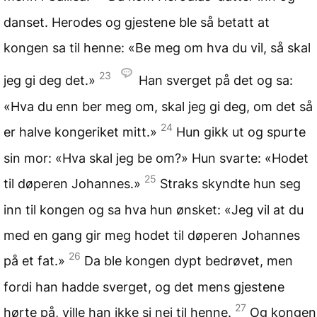
danset. Herodes og gjestene ble så betatt at
kongen sa til henne: «Be meg om hva du vil, så skal
23
jeg gi deg det.»
Han sverget på det og sa:
«Hva du enn ber meg om, skal jeg gi deg, om det så
24
er halve kongeriket mitt.»
Hun gikk ut og spurte
sin mor: «Hva skal jeg be om?» Hun svarte: «Hodet
25
til døperen Johannes.»
Straks skyndte hun seg
inn til kongen og sa hva hun ønsket: «Jeg vil at du
med en gang gir meg hodet til døperen Johannes
26
på et fat.»
Da ble kongen dypt bedrøvet, men
fordi han hadde sverget, og det mens gjestene
27
hørte på, ville han ikke si nei til henne.
Og kongen