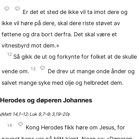
Er det et sted de ikke vil ta imot dere og
ikke vil høre på dere, skal dere riste støvet av
føttene og dra bort derfra. Det skal være et
vitnesbyrd mot dem.»
12
Så gikk de ut og forkynte for folket at de skulle
13
vende om.
De drev ut mange onde ånder og
salvet mange syke med olje og helbredet dem.
Herodes og døperen Johannes
Matt 14,1–12
Luk 9,7–9
3,19–20
(
;
;
)
14
Kong Herodes fikk høre om Jesus, for
navnet hans var nå blitt kjent. Noen sa: «Døperen