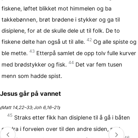
fiskene, løftet blikket mot himmelen og ba
takkebønnen, brøt brødene i stykker og ga til
disiplene, for at de skulle dele ut til folk. De to
42
fiskene delte han også ut til alle.
Og alle spiste og
43
ble mette.
Etterpå samlet de opp tolv fulle kurver
44
med brødstykker og fisk.
Det var fem tusen
menn som hadde spist.
Jesus går på vannet
Matt 14,22–33
Joh 6,16–21
(
;
)
45
Straks etter fikk han disiplene til å gå i båten
og dra i forveien over til den andre siden, mot
46