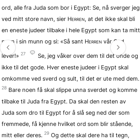
ord, alle fra Juda som bor i Egypt: Se, nå sverger jeg
ved mitt store navn, sier
Herren
, at det ikke skal bli
en eneste judeer tilbake i hele Egypt som kan ta mitt
navn i sin munn og si: «Så sant
Herren
vår Gud
27
lever!»
Se, jeg våker over dem til det onde og
ikke til det gode. Hver eneste judeer i Egypt skal
omkomme ved sverd og sult, til det er ute med dem.
28
Bare noen få skal slippe unna sverdet og komme
tilbake til Juda fra Egypt. Da skal den resten av
Juda som dro til Egypt for å slå seg ned der som
fremmede, få kjenne hvilket ord som blir stående,
29
mitt eller deres.
Og dette skal dere ha til tegn,