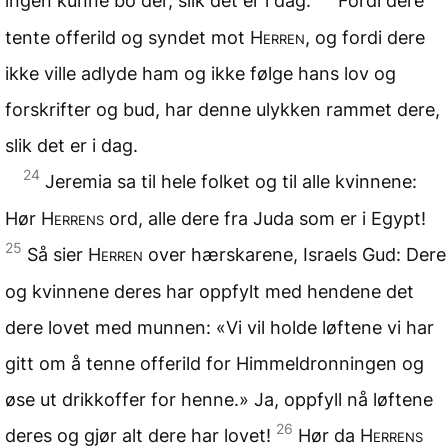
ingen kunne bo der, slik det er i dag.
Fordi dere
tente offerild og syndet mot
Herren
, og fordi dere
ikke ville adlyde ham og ikke følge hans lov og
forskrifter og bud, har denne ulykken rammet dere,
slik det er i dag.
24
Jeremia sa til hele folket og til alle kvinnene:
Hør
Herrens
ord, alle dere fra Juda som er i Egypt!
25
Så sier
Herren
over hærskarene, Israels Gud: Dere
og kvinnene deres har oppfylt med hendene det
dere lovet med munnen: «Vi vil holde løftene vi har
gitt om å tenne offerild for Himmeldronningen og
øse ut drikkoffer for henne.» Ja, oppfyll nå løftene
26
deres og gjør alt dere har lovet!
Hør da
Herrens