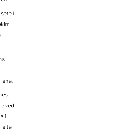
sete i
ekim
e
ns
rene.
nes
ne ved
a i
felte