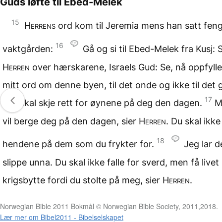
Guds løfte til Ebed-Melek
15
Herrens
ord kom til Jeremia mens han satt fengs
16
vaktgården:
Gå og si til Ebed-Melek fra Kusj: S
Herren
over hærskarene, Israels Gud: Se, nå oppfylle
mitt ord om denne byen, til det onde og ikke til det 
17
Det skal skje rett for øynene på deg den dagen.
M
vil berge deg på den dagen, sier
Herren
. Du skal ikke 
18
hendene på dem som du frykter for.
Jeg lar d
slippe unna. Du skal ikke falle for sverd, men få live
krigsbytte fordi du stolte på meg, sier
Herren
.
Norwegian Bible 2011 Bokmål © Norwegian Bible Society, 2011,2018.
Lær mer om Bibel2011 - Bibelselskapet