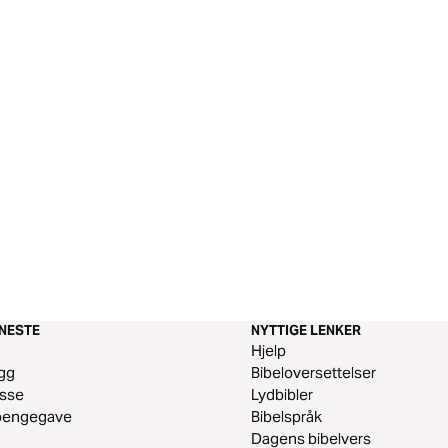
ENESTE
NYTTIGE LENKER
m
Hjelp
gg
Bibeloversettelser
esse
Lydbibler
 pengegave
Bibelspråk
Dagens bibelvers