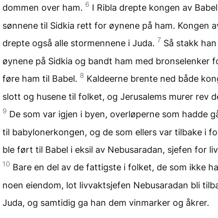
6
dommen over ham.
I Ribla drepte kongen av Babel
sønnene til Sidkia rett for øynene på ham. Kongen a
7
drepte også alle stormennene i Juda.
Så stakk han
øynene på Sidkia og bandt ham med bronselenker f
8
føre ham til Babel.
Kaldeerne brente ned både ko
slott og husene til folket, og Jerusalems murer rev d
9
De som var igjen i byen, overløperne som hadde g
til babylonerkongen, og de som ellers var tilbake i fo
ble ført til Babel i eksil av Nebusaradan, sjefen for li
10
Bare en del av de fattigste i folket, de som ikke h
noen eiendom, lot livvaktsjefen Nebusaradan bli tilba
Juda, og samtidig ga han dem vinmarker og åkrer.