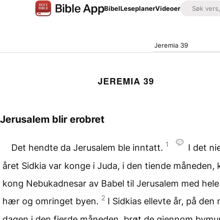
Bibel
Leseplaner
Videoer
Jeremia 39
JEREMIA 39
Jerusalem blir erobret
1
Det hendte da Jerusalem ble inntatt.
I det n
året Sidkia var konge i Juda, i den tiende måneden,
kong Nebukadnesar av Babel til Jerusalem med hele
2
hær og omringet byen.
I Sidkias ellevte år, på den
dagen i den fjerde måneden, brøt de gjennom bymu