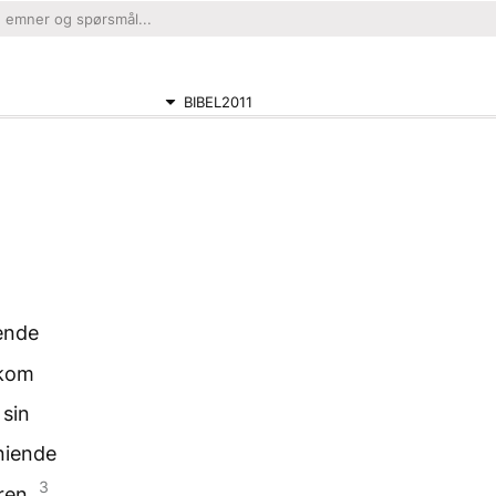
BIBEL2011
iende
 kom
 sin
 niende
3
ren.