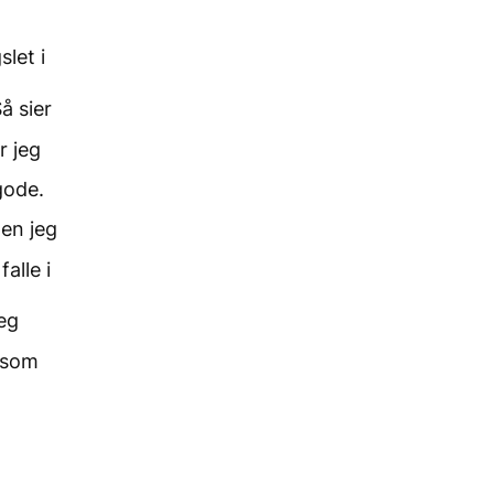
let i
å sier
r jeg
gode.
en jeg
falle i
eg
t som