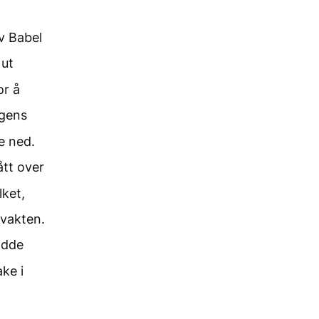
v Babel
 ut
or å
ngens
e ned.
ått over
lket,
vvakten.
adde
ke i