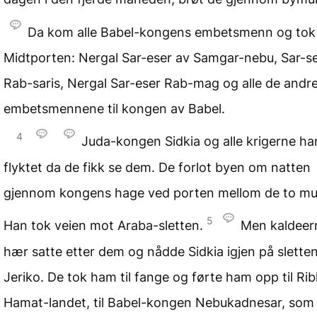
Da kom alle Babel-kongens embetsmenn og tok 
Midtporten: Nergal Sar-eser av Samgar-nebu, Sar-s
Rab-saris, Nergal Sar-eser Rab-mag og alle de andr
embetsmennene til kongen av Babel.
4
Juda-kongen Sidkia og alle krigerne ha
flyktet da de fikk se dem. De forlot byen om natten
gjennom kongens hage ved porten mellom de to mu
5
Han tok veien mot Araba-sletten.
Men kaldeer
hær satte etter dem og nådde Sidkia igjen på slette
Jeriko. De tok ham til fange og førte ham opp til Ribl
Hamat-landet, til Babel-kongen Nebukadnesar, som 