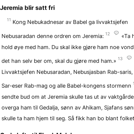
Jeremia blir satt fri
11
Kong Nebukadnesar av Babel ga livvaktsjefen
12
Nebusaradan denne ordren om Jeremia:
«Ta 
hold øye med ham. Du skal ikke gjøre ham noe vond
13
det han selv ber om, skal du gjøre med ham.»
Livvaktsjefen Nebusaradan, Nebusjasban Rab-saris,
Sar-eser Rab-mag og alle Babel-kongens stormenn
sendte bud om at Jeremia skulle tas ut av vaktgårde
overga ham til Gedalja, sønn av Ahikam, Sjafans sø
skulle ta ham hjem til seg. Så fikk han bo blant folket