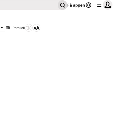
Få appen
Parallell