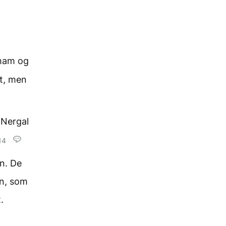
ham og
t, men
 Nergal
14
n. De
nn, som
.