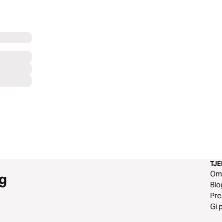
TJ
O
g
Blo
Pr
Gi