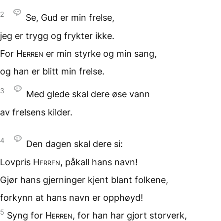
2
Se, Gud er min frelse,
jeg er trygg
og frykter ikke.
For
Herren
er min styrke
og min sang,
og han er blitt
min frelse.
3
Med glede skal dere øse
vann
av frelsens kilder.
4
Den dagen
skal dere si:
Lovpris
Herren
,
påkall hans navn!
Gjør hans gjerninger kjent
blant folkene,
forkynn at hans navn
er opphøyd!
5
Syng for
Herren
,
for han har gjort storverk,