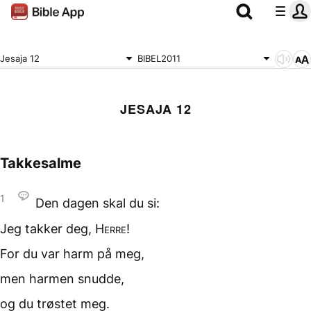
Jesaja 12
BIBEL2011
JESAJA 12
Takkesalme
1
Den dagen
skal du si:
Jeg takker deg,
Herre
!
For du var harm
på meg,
men harmen snudde,
og du trøstet meg.