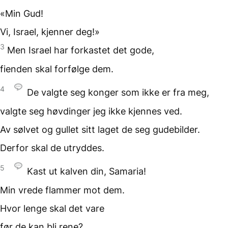
«Min Gud!
Vi, Israel, kjenner deg!»
3
Men Israel har forkastet
det gode,
fienden skal forfølge dem.
4
De valgte seg konger
som ikke er fra meg,
valgte seg høvdinger
jeg ikke kjennes ved.
Av sølvet og gullet sitt
laget de seg gudebilder.
Derfor skal de utryddes.
5
Kast ut kalven din,
Samaria!
Min vrede flammer mot dem.
Hvor lenge skal det vare
før de kan bli rene?