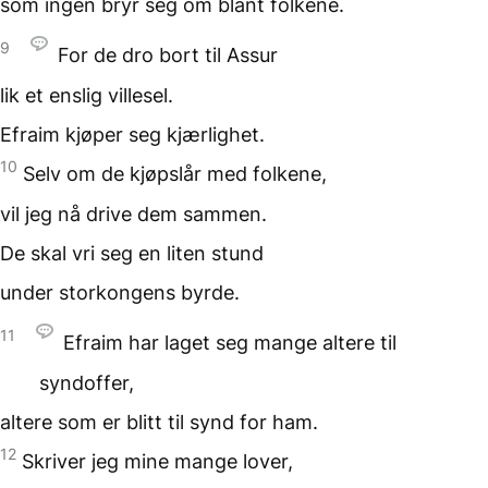
som ingen bryr seg om
blant folkene.
9
For de dro bort til Assur
lik et enslig villesel.
Efraim kjøper seg kjærlighet.
10
Selv om de kjøpslår
med folkene,
vil jeg nå drive dem sammen.
De skal vri seg
en liten stund
under storkongens byrde.
11
Efraim har laget seg mange altere
til
syndoffer,
altere som er blitt til synd
for ham.
12
Skriver jeg mine mange lover,