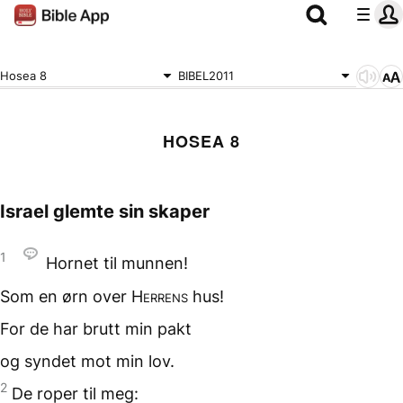
Hosea 8
BIBEL2011
HOSEA 8
Israel glemte sin skaper
1
Hornet til munnen!
Som en ørn
over
Herrens
hus!
For de har brutt min pakt
og syndet mot min lov.
2
De roper til meg: