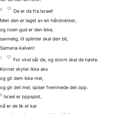
6
De er da fra Israel!
Men den er laget
av en håndverker,
og noen gud er den ikke,
sannelig, til splinter
skal den bli,
Samaria-kalven!
7
For vind sår de,
og storm skal de høste.
Kornet skyter ikke aks
og gir dem ikke mel,
og gir det mel,
spiser fremmede det opp.
8
Israel er oppspist,
nå er de lik et kar