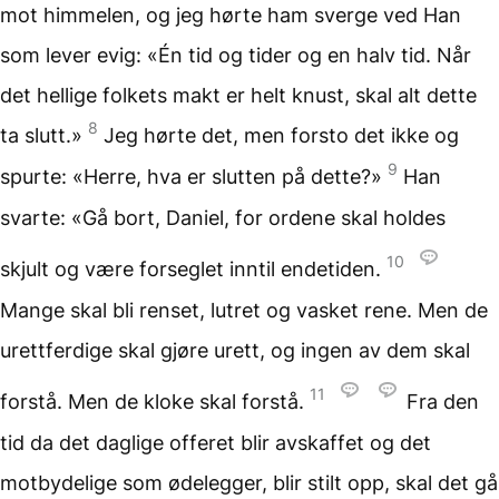
mot himmelen, og jeg hørte ham sverge ved Han
som lever evig: «Én tid og tider og en halv tid. Når
det hellige folkets makt er helt knust, skal alt dette
8
ta slutt.»
Jeg hørte det, men forsto det ikke og
9
spurte: «Herre, hva er slutten på dette?»
Han
svarte: «Gå bort, Daniel, for ordene skal holdes
10
skjult og være forseglet inntil endetiden.
Mange skal bli renset, lutret og vasket rene. Men de
urettferdige skal gjøre urett, og ingen av dem skal
11
forstå. Men de kloke skal forstå.
Fra den
tid da det daglige offeret blir avskaffet og det
motbydelige som ødelegger, blir stilt opp, skal det gå