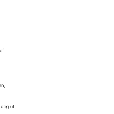
ef
en,
 deg ut;