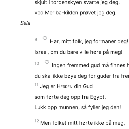
skjult i tordenskyen
svarte jeg deg,
ved Meriba-kilden
prøvet jeg deg.
Sela
9
Hør, mitt folk,
jeg formaner deg!
Israel, om du bare ville høre
på meg!
10
Ingen fremmed gud
må finnes 
du skal ikke bøye deg for guder
fra fr
11
Jeg er
Herren
din Gud
som førte deg opp fra Egypt.
Lukk opp munnen,
så fyller jeg den!
12
Men folket mitt
hørte ikke på meg,