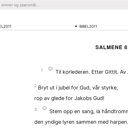
EL2011
BIBEL2011
SALMENE 8
1
Til korlederen. Etter Gittit. Av
2
Bryt ut i jubel for Gud,
vår styrke,
rop av glede
for Jakobs Gud!
3
Stem opp en sang,
la håndtromm
den yndige lyren
sammen med harpen