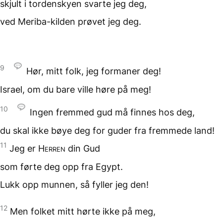
skjult i tordenskyen
svarte jeg deg,
ved Meriba-kilden
prøvet jeg deg.
9
Hør, mitt folk,
jeg formaner deg!
Israel, om du bare ville høre
på meg!
10
Ingen fremmed gud
må finnes hos deg,
du skal ikke bøye deg for guder
fra fremmede land!
11
Jeg er
Herren
din Gud
som førte deg opp fra Egypt.
Lukk opp munnen,
så fyller jeg den!
12
Men folket mitt
hørte ikke på meg,