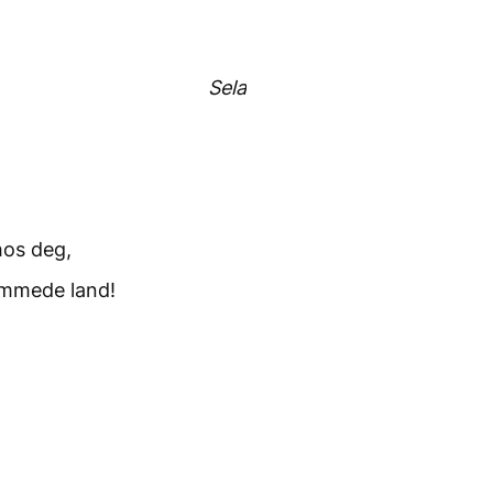
Sela
hos deg,
emmede land!