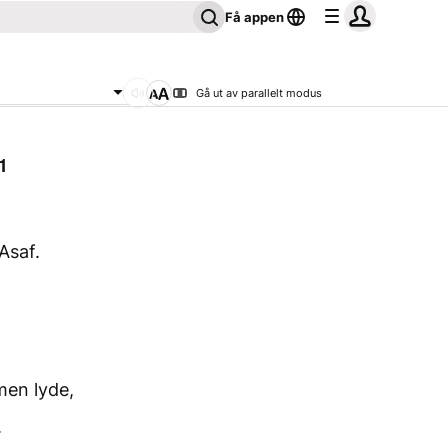
Få appen
Gå ut av parallelt modus
1
 Asaf.
en lyde,
.