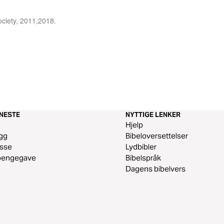
ciety, 2011,2018.
ENESTE
NYTTIGE LENKER
m
Hjelp
gg
Bibeloversettelser
esse
Lydbibler
 pengegave
Bibelspråk
Dagens bibelvers