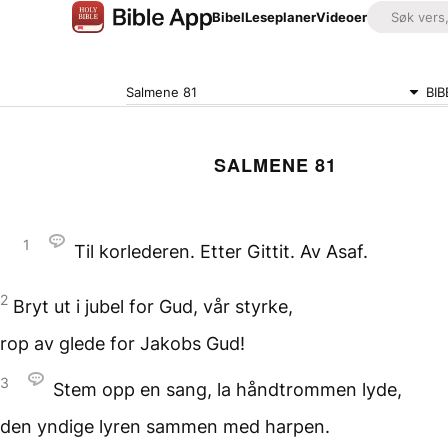
Bibel
Leseplaner
Videoer
Salmene 81
BIB
SALMENE 81
1
Til korlederen. Etter Gittit. Av Asaf.
2
Bryt ut i jubel for Gud,
vår styrke,
rop av glede
for Jakobs Gud!
3
Stem opp en sang,
la håndtrommen lyde,
den yndige lyren
sammen med harpen.