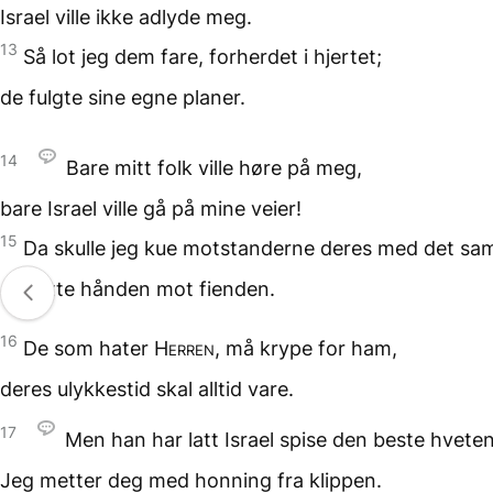
Israel ville ikke adlyde meg.
13
Så lot jeg dem fare,
forherdet i hjertet;
de fulgte sine egne planer.
14
Bare mitt folk
ville høre på meg,
bare Israel
ville gå på mine veier!
15
Da skulle jeg kue
motstanderne deres
med det sa
og rette hånden
mot fienden.
16
De som hater
Herren
,
må krype for ham,
deres ulykkestid skal alltid vare.
17
Men han har latt Israel spise
den beste hveten
Jeg metter deg med honning
fra klippen.