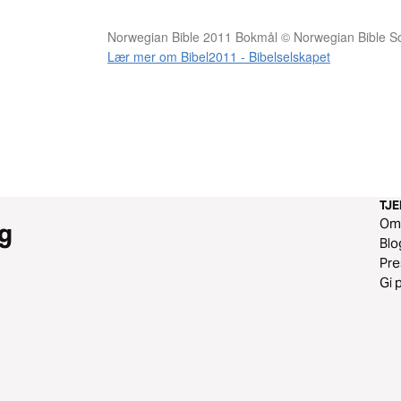
Norwegian Bible 2011 Bokmål © Norwegian Bible So
Lær mer om Bibel2011 - Bibelselskapet
TJ
O
g
Blo
Pr
Gi