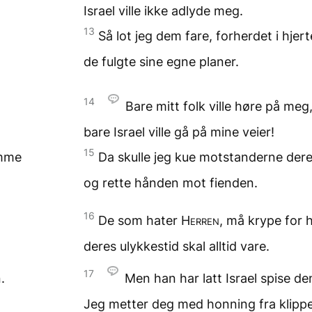
Israel ville ikke adlyde meg.
13
Så lot jeg dem fare,
forherdet i hjert
de fulgte sine egne planer.
14
Bare mitt folk
ville høre på meg
bare Israel
ville gå på mine veier!
15
mme
Da skulle jeg kue
motstanderne der
og rette hånden
mot fienden.
16
De som hater
Herren
,
må krype for 
deres ulykkestid skal alltid vare.
17
.
Men han har latt Israel spise
de
Jeg metter deg med honning
fra klipp