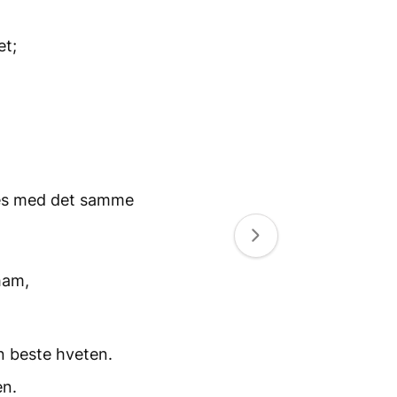
et;
,
es
med det samme
ham,
n beste hveten.
en.