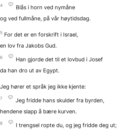
4
Blås i horn ved nymåne
og ved fullmåne,
på vår høytidsdag.
5
For det er en forskrift i Israel,
en lov fra Jakobs Gud.
6
Han gjorde det til et lovbud
i Josef
da han dro ut av Egypt.
Jeg hører et språk
jeg ikke kjente:
7
Jeg fridde hans skulder
fra byrden,
hendene slapp å bære kurven.
8
I trengsel ropte du,
og jeg fridde deg ut;