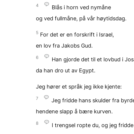
4
Blås i horn ved nymåne
og ved fullmåne,
på vår høytidsdag.
5
For det er en forskrift i Israel,
en lov fra Jakobs Gud.
6
Han gjorde det til et lovbud
i Jos
da han dro ut av Egypt.
Jeg hører et språk
jeg ikke kjente:
7
Jeg fridde hans skulder
fra byrd
hendene slapp å bære kurven.
8
I trengsel ropte du,
og jeg fridde