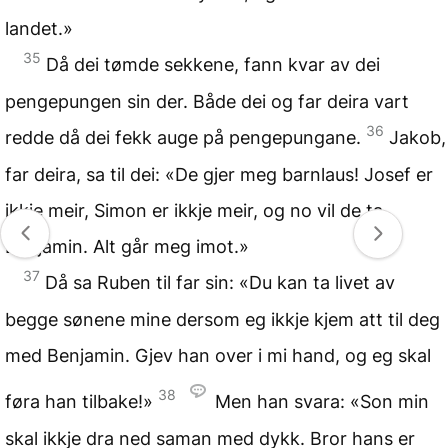
landet.»
35
Då dei tømde sekkene, fann kvar av dei
pengepungen sin der. Både dei og far deira vart
36
redde då dei fekk auge på pengepungane.
Jakob,
far deira, sa til dei: «De gjer meg barnlaus! Josef er
ikkje meir, Simon er ikkje meir, og no vil de ta
Benjamin. Alt går meg imot.»
37
Då sa Ruben til far sin: «Du kan ta livet av
begge sønene mine dersom eg ikkje kjem att til deg
med Benjamin. Gjev han over i mi hand, og eg skal
38
føra han tilbake!»
Men han svara: «Son min
skal ikkje dra ned saman med dykk. Bror hans er