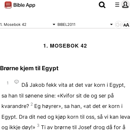
1. Mosebok 42
BIBEL2011
1. MOSEBOK 42
Brørne kjem til Egypt
1
Då Jakob fekk vita at det var korn i Egypt,
sa han til sønene sine: «Kvifor sit de og ser på
2
kvarandre?
Eg høyrer», sa han, «at det er korn i
Egypt. Dra dit ned og kjøp korn til oss, så vi kan leva
3
og ikkje døy!»
Ti av brørne til Josef drog då for å