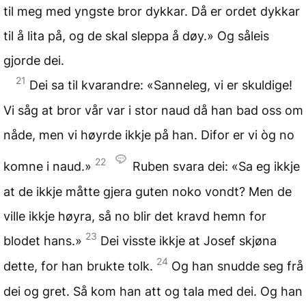
til meg med yngste bror dykkar. Då er ordet dykkar
til å lita på, og de skal sleppa å døy.» Og såleis
gjorde dei.
21
Dei sa til kvarandre: «Sanneleg, vi er skuldige!
Vi såg at bror vår var i stor naud då han bad oss om
nåde, men vi høyrde ikkje på han. Difor er vi òg no
22
komne i naud.»
Ruben svara dei: «Sa eg ikkje
at de ikkje måtte gjera guten noko vondt? Men de
ville ikkje høyra, så no blir det kravd hemn for
23
blodet hans.»
Dei visste ikkje at Josef skjøna
24
dette, for han brukte tolk.
Og han snudde seg frå
dei og gret. Så kom han att og tala med dei. Og han