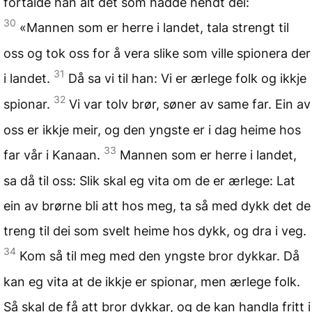
fortalde han alt det som hadde hendt dei:
30
«Mannen som er herre i landet, tala strengt til
oss og tok oss for å vera slike som ville spionera der
31
i landet.
Då sa vi til han: Vi er ærlege folk og ikkje
32
spionar.
Vi var tolv brør, søner av same far. Ein av
oss er ikkje meir, og den yngste er i dag heime hos
33
far vår i Kanaan.
Mannen som er herre i landet,
sa då til oss: Slik skal eg vita om de er ærlege: Lat
ein av brørne bli att hos meg, ta så med dykk det de
treng til dei som svelt heime hos dykk, og dra i veg.
34
Kom så til meg med den yngste bror dykkar. Då
kan eg vita at de ikkje er spionar, men ærlege folk.
Så skal de få att bror dykkar, og de kan handla fritt i