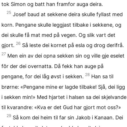
tok Simon og batt han framfor auga deira.
25
Josef baud at sekkene deira skulle fyllast med
korn. Pengane skulle leggjast tilbake i sekkene, og
dei skulle få mat med på vegen. Og slik vart det
26
gjort.
Så leste dei kornet på esla og drog derifrå.
27
Men ein av dei opna sekken sin og ville gje eselet
fôr der dei overnatta. Då fekk han auge på
28
pengane, for dei låg øvst i sekken.
Han sa til
brørne: «Pengane mine er lagde tilbake! Sjå, dei ligg
i sekken min!» Med hjartet i halsen sa dei skjelvande
til kvarandre: «Kva er det Gud har gjort mot oss?»
29
Så kom dei heim til far sin Jakob i Kanaan. Dei