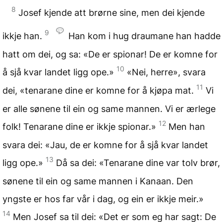
8
Josef kjende att brørne sine, men dei kjende
9
ikkje han.
Han kom i hug draumane han hadde
hatt om dei, og sa: «De er spionar! De er komne for
10
å sjå kvar landet ligg ope.»
«Nei, herre», svara
11
dei, «tenarane dine er komne for å kjøpa mat.
Vi
er alle sønene til ein og same mannen. Vi er ærlege
12
folk! Tenarane dine er ikkje spionar.»
Men han
svara dei: «Jau, de er komne for å sjå kvar landet
13
ligg ope.»
Då sa dei: «Tenarane dine var tolv brør,
sønene til ein og same mannen i Kanaan. Den
yngste er hos far vår i dag, og ein er ikkje meir.»
14
Men Josef sa til dei: «Det er som eg har sagt: De