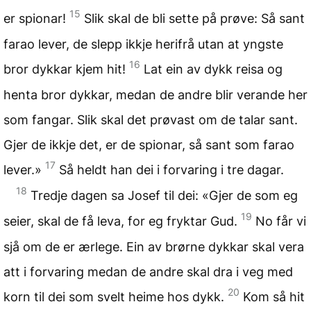
15
er spionar!
Slik skal de bli sette på prøve: Så sant
farao lever, de slepp ikkje herifrå utan at yngste
16
bror dykkar kjem hit!
Lat ein av dykk reisa og
henta bror dykkar, medan de andre blir verande her
som fangar. Slik skal det prøvast om de talar sant.
Gjer de ikkje det, er de spionar, så sant som farao
17
lever.»
Så heldt han dei i forvaring i tre dagar.
18
Tredje dagen sa Josef til dei: «Gjer de som eg
19
seier, skal de få leva, for eg fryktar Gud.
No får vi
sjå om de er ærlege. Ein av brørne dykkar skal vera
att i forvaring medan de andre skal dra i veg med
20
korn til dei som svelt heime hos dykk.
Kom så hit