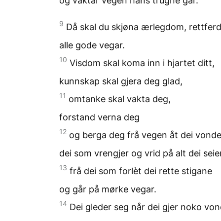
og vaktar vegen
hans trugne går.
9
Då skal du skjøna ærlegdom,
rettferd
alle gode vegar.
10
Visdom skal koma inn
i hjartet ditt,
kunnskap skal gjera deg glad,
11
omtanke skal vakta deg,
forstand verna deg
12
og berga deg frå vegen
åt dei vonde
dei som vrengjer og vrid
på alt dei seie
13
frå dei som forlèt
dei rette stigane
og går på mørke vegar.
14
Dei gleder seg
når dei gjer noko von