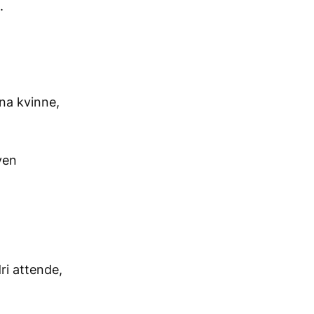
.
nna kvinne,
ven
,
ri attende,