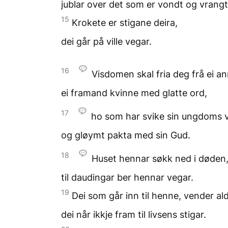
jublar over det som er vondt
og vrangt
15
Krokete er stigane deira,
dei går på ville vegar.
16
Visdomen skal fria deg
frå ei a
ei framand kvinne
med glatte ord,
17
ho som har svike
sin ungdoms 
og gløymt pakta
med sin Gud.
18
Huset hennar søkk ned
i døden
til daudingar
ber hennar vegar.
19
Dei som går inn til henne,
vender ald
dei når ikkje fram
til livsens stigar.