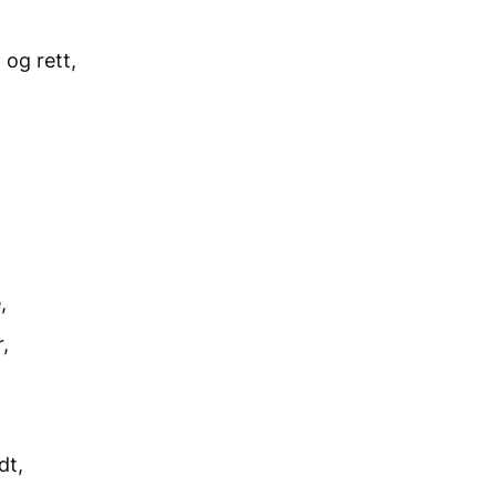
 og rett,
,
r,
dt,