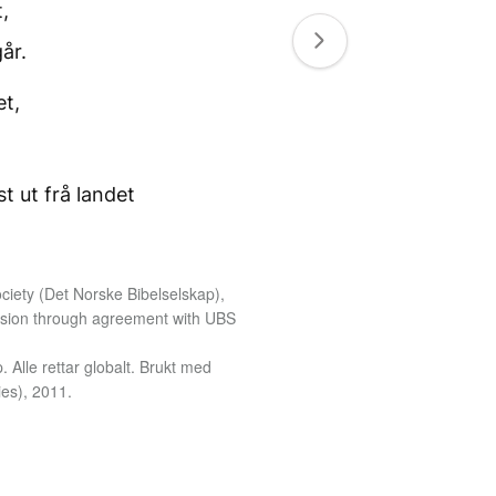
,
går.
et,
t ut frå landet
iety (Det Norske Bibelselskap),
ission through agreement with UBS
Alle rettar globalt. Brukt med
es), 2011.