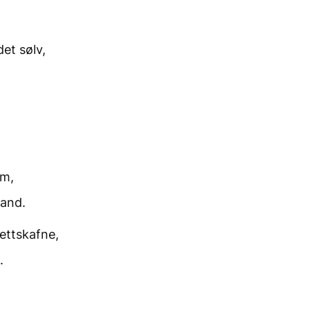
et sølv,
om,
tand.
 rettskafne,
.