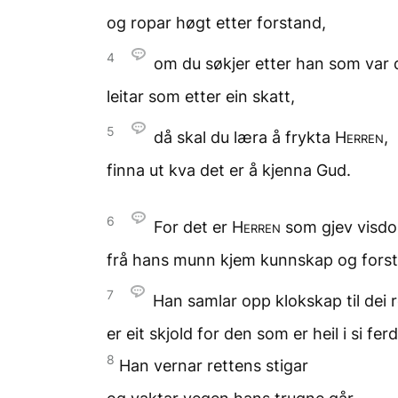
og ropar høgt
etter forstand,
4
om du søkjer etter han
som var d
leitar
som etter ein skatt,
5
då skal du læra
å frykta
Herren
,
finna ut kva det er
å kjenna Gud.
6
For det er
Herren
som gjev visd
frå hans munn
kjem kunnskap og fors
7
Han samlar opp klokskap
til dei
er eit skjold for den
som er heil i si ferd
8
Han vernar rettens stigar