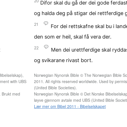
20
Difor skal du gå
der dei gode ferdast
og halda deg på stigar
dei rettferdige 
21
For dei rettskafne
skal bu i land
den som er heil,
skal få vera der.
22
t
Men dei urettferdige
skal ryddas
og svikarane rivast bort.
ibelselskap),
Norwegian Nynorsk Bible © The Norwegian Bible Soc
eement with UBS
2011. All rights reserved worldwide. Used by perm
(United Bible Societies).
t. Brukt med
Norwegian Nynorsk Bible © Det Norske Bibelselskap. 
løyve gjennom avtale med UBS (United Bible Societi
Lær mer om Bibel 2011 - Bibelselskapet