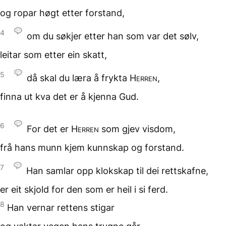
og ropar høgt
etter forstand,
4
om du søkjer etter han
som var det sølv,
leitar
som etter ein skatt,
5
då skal du læra
å frykta
Herren
,
finna ut kva det er
å kjenna Gud.
6
For det er
Herren
som gjev visdom,
frå hans munn
kjem kunnskap og forstand.
7
Han samlar opp klokskap
til dei rettskafne,
er eit skjold for den
som er heil i si ferd.
8
Han vernar rettens stigar