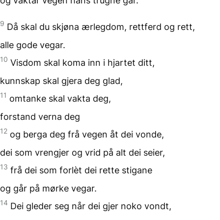
og vaktar vegen
hans trugne går.
9
Då skal du skjøna ærlegdom,
rettferd og rett,
alle gode vegar.
10
Visdom skal koma inn
i hjartet ditt,
kunnskap skal gjera deg glad,
11
omtanke skal vakta deg,
forstand verna deg
12
og berga deg frå vegen
åt dei vonde,
dei som vrengjer og vrid
på alt dei seier,
13
frå dei som forlèt
dei rette stigane
og går på mørke vegar.
14
Dei gleder seg
når dei gjer noko vondt,