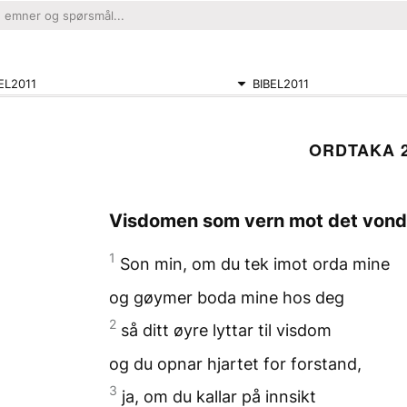
EL2011
BIBEL2011
ORDTAKA 
Visdomen som vern mot det von
1
Son min, om du tek imot
orda mine
og gøymer boda mine
hos deg
2
så ditt øyre
lyttar til visdom
og du opnar hjartet
for forstand,
3
ja, om du kallar
på innsikt