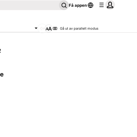
Få appen
Gå ut av parallelt modus
2
de