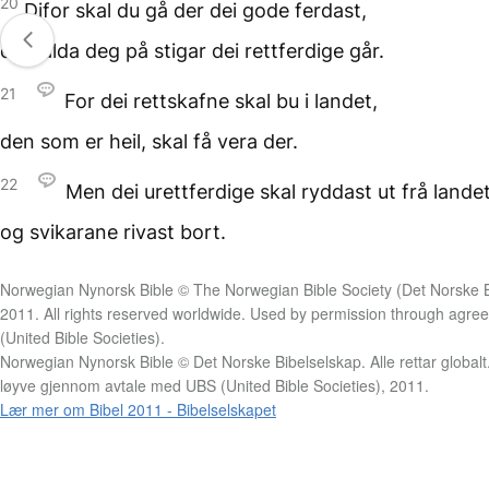
20
Difor skal du gå
der dei gode ferdast,
og halda deg på stigar
dei rettferdige går.
21
For dei rettskafne
skal bu i landet,
den som er heil,
skal få vera der.
22
Men dei urettferdige
skal ryddast ut frå lande
og svikarane rivast bort.
Norwegian Nynorsk Bible © The Norwegian Bible Society (Det Norske B
2011. All rights reserved worldwide. Used by permission through agr
(United Bible Societies).
Norwegian Nynorsk Bible © Det Norske Bibelselskap. Alle rettar global
løyve gjennom avtale med UBS (United Bible Societies), 2011.
Lær mer om Bibel 2011 - Bibelselskapet