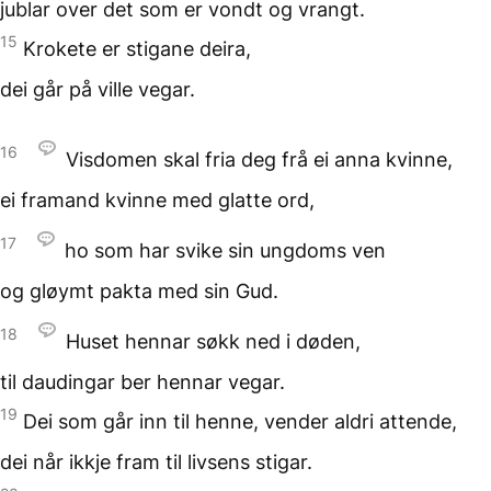
jublar over det som er vondt
og vrangt.
15
Krokete er stigane deira,
dei går på ville vegar.
16
Visdomen skal fria deg
frå ei anna kvinne,
ei framand kvinne
med glatte ord,
17
ho som har svike
sin ungdoms ven
og gløymt pakta
med sin Gud.
18
Huset hennar søkk ned
i døden,
til daudingar
ber hennar vegar.
19
Dei som går inn til henne,
vender aldri attende,
dei når ikkje fram
til livsens stigar.