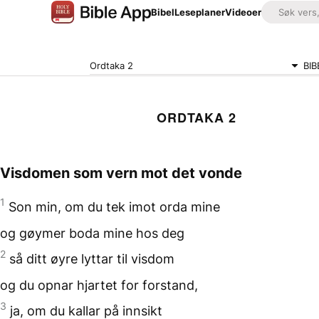
Bibel
Leseplaner
Videoer
Ordtaka 2
BIB
ORDTAKA 2
Visdomen som vern mot det vonde
1
Son min, om du tek imot
orda mine
og gøymer boda mine
hos deg
2
så ditt øyre
lyttar til visdom
og du opnar hjartet
for forstand,
3
ja, om du kallar
på innsikt