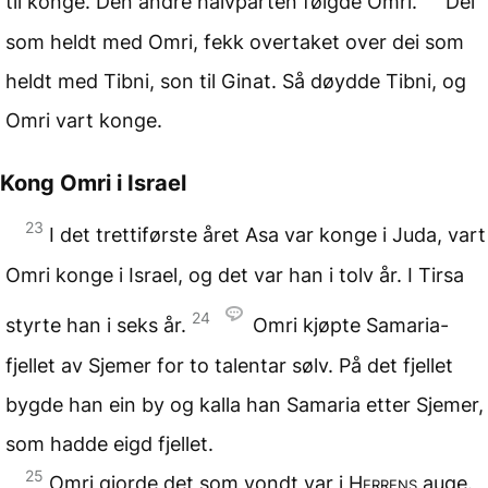
til konge. Den andre halvparten følgde Omri.
Dei
som heldt med Omri, fekk overtaket over dei som
heldt med Tibni, son til Ginat. Så døydde Tibni, og
Omri vart konge.
Kong Omri i Israel
23
I det trettiførste året Asa var konge i Juda, vart
Omri konge i Israel, og det var han i tolv år. I Tirsa
24
styrte han i seks år.
Omri kjøpte Samaria-
fjellet av Sjemer for to talentar sølv. På det fjellet
bygde han ein by og kalla han Samaria etter Sjemer,
som hadde eigd fjellet.
25
Omri gjorde det som vondt var i
Herrens
auge.