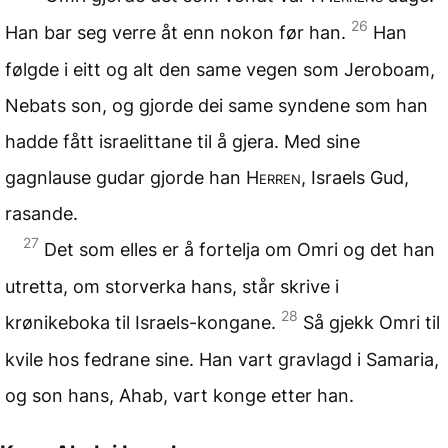
26
Han bar seg verre åt enn nokon før han.
Han
følgde i eitt og alt den same vegen som Jeroboam,
Nebats son, og gjorde dei same syndene som han
hadde fått israelittane til å gjera. Med sine
gagnlause gudar gjorde han
Herren
, Israels Gud,
rasande.
27
Det som elles er å fortelja om Omri og det han
utretta, om storverka hans, står skrive i
28
krønikeboka til Israels-kongane.
Så gjekk Omri til
kvile hos fedrane sine. Han vart gravlagd i Samaria,
og son hans, Ahab, vart konge etter han.