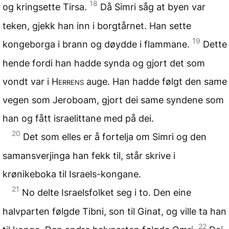
18
og kringsette Tirsa.
Då Simri såg at byen var
teken, gjekk han inn i borgtårnet. Han sette
19
kongeborga i brann og døydde i flammane.
Dette
hende fordi han hadde synda og gjort det som
vondt var i
Herrens
auge. Han hadde følgt den same
vegen som Jeroboam, gjort dei same syndene som
han og fått israelittane med på dei.
20
Det som elles er å fortelja om Simri og den
samansverjinga han fekk til, står skrive i
krønikeboka til Israels-kongane.
21
No delte Israelsfolket seg i to. Den eine
halvparten følgde Tibni, son til Ginat, og ville ta han
22