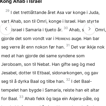
Kong Ahab i Israel
29
I det trettiåttande året Asa var konge i Juda,
vart Ahab, son til Omri, konge i Israel. Han styrte
30
over Israel i Samaria i tjueto år.
Ahab, son til Omri,
gjorde det som vondt var i
Herrens
auge. Han bar
31
seg verre åt enn nokon før han.
Det var ikkje nok
med at han gjorde dei same syndene som
Jeroboam, son til Nebat. Han gifte seg òg med
Jesabel, dotter til Etbaal, sidonarkongen, og gav
32
seg til å dyrka Baal og tilbe han.
I det Baal-
tempelet han bygde i Samaria, reiste han eit altar
33
for Baal.
Ahab fekk òg laga ein Asjera-påle, og