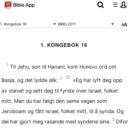
1. Kongebok 16
BIBEL2011
1. KONGEBOK 16
1
Til Jehu, son til Hanani, kom
Herrens
ord om
2
Basja, og det lydde slik:
«Eg har lyft deg opp
av støvet og sett deg til fyrste over Israel, folket
mitt. Men du har følgt den same vegen som
Jeroboam og fått Israel, folket mitt, til å synda. Og
3
dei har gjort meg rasande med syndene sine.
Difor