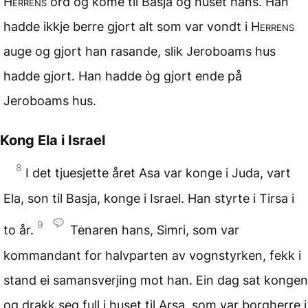
Herrens
ord òg kome til Basja og huset hans. Han
hadde ikkje berre gjort alt som var vondt i
Herrens
auge og gjort han rasande, slik Jeroboams hus
hadde gjort. Han hadde òg gjort ende på
Jeroboams hus.
Kong Ela i Israel
8
I det tjuesjette året Asa var konge i Juda, vart
Ela, son til Basja, konge i Israel. Han styrte i Tirsa i
9
to år.
Tenaren hans, Simri, som var
kommandant for halvparten av vognstyrken, fekk i
stand ei samansverjing mot han. Ein dag sat kongen
og drakk seg full i huset til Arsa, som var borgherre i