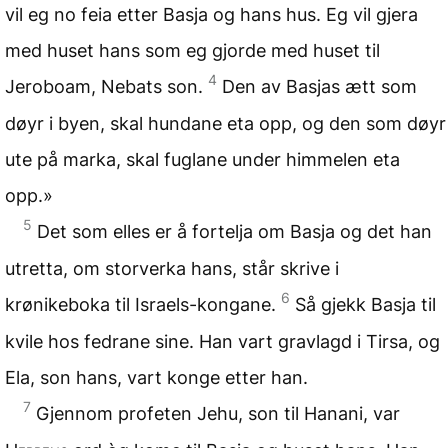
vil eg no feia etter Basja og hans hus. Eg vil gjera
med huset hans som eg gjorde med huset til
4
Jeroboam, Nebats son.
Den av Basjas ætt som
døyr i byen, skal hundane eta opp, og den som døyr
ute på marka, skal fuglane under himmelen eta
opp.»
5
Det som elles er å fortelja om Basja og det han
utretta, om storverka hans, står skrive i
6
krønikeboka til Israels-kongane.
Så gjekk Basja til
kvile hos fedrane sine. Han vart gravlagd i Tirsa, og
Ela, son hans, vart konge etter han.
7
Gjennom profeten Jehu, son til Hanani, var