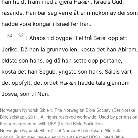
han heldt fram med å gjera
Herren
, Israels Gud,
rasande. Han bar seg verre åt enn nokon av dei som
hadde vore kongar i Israel før han.
34
I Ahabs tid bygde Hiel frå Betel opp att
Jeriko. Då han la grunnvollen, kosta det han Abiram,
eldste son hans, og då han sette opp portane,
kosta det han Segub, yngste son hans. Såleis vart
det oppfylt, det ordet
Herren
hadde tala gjennom
Josva, son til Nun.
Norwegian Nynorsk Bible © The Norwegian Bible Society (Det Norske
Bibelselskap), 2011. All rights reserved worldwide. Used by permission
through agreement with UBS (United Bible Societies).
Norwegian Nynorsk Bible © Det Norske Bibelselskap. Alle rettar
globalt. Brukt med løyve gjennom avtale med UBS (United Bible