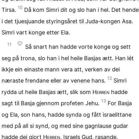
10
Tirsa.
Då kom Simri dit og slo han i hel. Det hende
i det tjuesjuande styringsåret til Juda-kongen Asa.
Simri vart konge etter Ela.
11
Så snart han hadde vorte konge og sett
seg på trona, slo han i hel heile Basjas ætt. Han lét
ikkje ein einaste mann vera att, verken av dei
12
næraste frendane eller av venene hans.
Simri
rydda ut heile Basjas ætt, slik som
Herren
hadde
13
sagt til Basja gjennom profeten Jehu.
For Basja
og Ela, son hans, hadde synda og fått israelittane
med på all si synd, og med sine gagnlause gudar
hadde dei gjort
Herren
, Israels Gud, rasande.