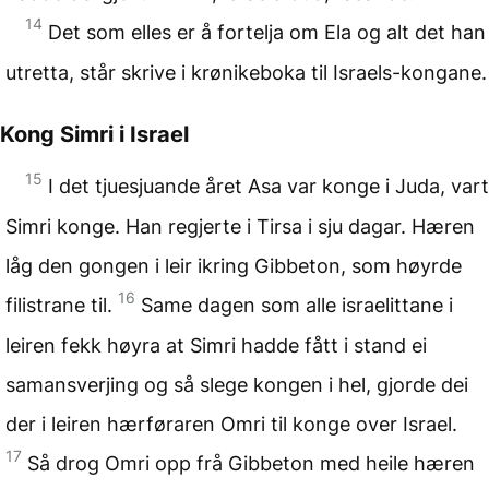
14
Det som elles er å fortelja om Ela og alt det han
utretta, står skrive i krønikeboka til Israels-kongane.
Kong Simri i Israel
15
I det tjuesjuande året Asa var konge i Juda, vart
Simri konge. Han regjerte i Tirsa i sju dagar. Hæren
låg den gongen i leir ikring Gibbeton, som høyrde
16
filistrane til.
Same dagen som alle israelittane i
leiren fekk høyra at Simri hadde fått i stand ei
samansverjing og så slege kongen i hel, gjorde dei
der i leiren hærføraren Omri til konge over Israel.
17
Så drog Omri opp frå Gibbeton med heile hæren