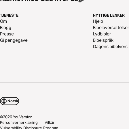
TJENESTE
NYTTIGE LENKER
Om
Hjelp
Blogg
Bibeloversettelser
Presse
Lydbibler
Gi pengegave
Bibelspråk
Dagens bibelvers
Norsk
©
2026
YouVersion
Personvernerklæring
Vilkår
Vulnerability Disclosure Program