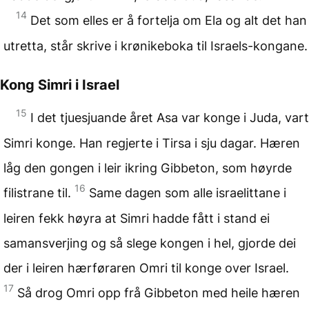
14
Det som elles er å fortelja om Ela og alt det han
utretta, står skrive i krønikeboka til Israels-kongane.
Kong Simri i Israel
15
I det tjuesjuande året Asa var konge i Juda, vart
Simri konge. Han regjerte i Tirsa i sju dagar. Hæren
låg den gongen i leir ikring Gibbeton, som høyrde
16
filistrane til.
Same dagen som alle israelittane i
leiren fekk høyra at Simri hadde fått i stand ei
samansverjing og så slege kongen i hel, gjorde dei
der i leiren hærføraren Omri til konge over Israel.
17
Så drog Omri opp frå Gibbeton med heile hæren