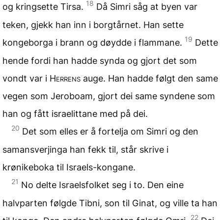
18
og kringsette Tirsa.
Då Simri såg at byen var
teken, gjekk han inn i borgtårnet. Han sette
19
kongeborga i brann og døydde i flammane.
Dette
hende fordi han hadde synda og gjort det som
vondt var i
Herrens
auge. Han hadde følgt den same
vegen som Jeroboam, gjort dei same syndene som
han og fått israelittane med på dei.
20
Det som elles er å fortelja om Simri og den
samansverjinga han fekk til, står skrive i
krønikeboka til Israels-kongane.
21
No delte Israelsfolket seg i to. Den eine
halvparten følgde Tibni, son til Ginat, og ville ta han
22