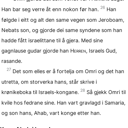
26
Han bar seg verre åt enn nokon før han.
Han
følgde i eitt og alt den same vegen som Jeroboam,
Nebats son, og gjorde dei same syndene som han
hadde fått israelittane til å gjera. Med sine
gagnlause gudar gjorde han
Herren
, Israels Gud,
rasande.
27
Det som elles er å fortelja om Omri og det han
utretta, om storverka hans, står skrive i
28
krønikeboka til Israels-kongane.
Så gjekk Omri til
kvile hos fedrane sine. Han vart gravlagd i Samaria,
og son hans, Ahab, vart konge etter han.