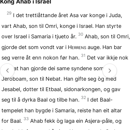
Kong Ahab i Israel
29
I det trettiåttande året Asa var konge i Juda,
vart Ahab, son til Omri, konge i Israel. Han styrte
30
over Israel i Samaria i tjueto år.
Ahab, son til Omri,
gjorde det som vondt var i
Herrens
auge. Han bar
31
seg verre åt enn nokon før han.
Det var ikkje nok
med at han gjorde dei same syndene som
Jeroboam, son til Nebat. Han gifte seg òg med
Jesabel, dotter til Etbaal, sidonarkongen, og gav
32
seg til å dyrka Baal og tilbe han.
I det Baal-
tempelet han bygde i Samaria, reiste han eit altar
33
for Baal.
Ahab fekk òg laga ein Asjera-påle, og