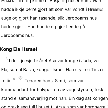
Herrens
ord òg kome til Basja og huset hans. Han
hadde ikkje berre gjort alt som var vondt i
Herrens
auge og gjort han rasande, slik Jeroboams hus
hadde gjort. Han hadde òg gjort ende på
Jeroboams hus.
Kong Ela i Israel
8
I det tjuesjette året Asa var konge i Juda, vart
Ela, son til Basja, konge i Israel. Han styrte i Tirsa i
9
to år.
Tenaren hans, Simri, som var
kommandant for halvparten av vognstyrken, fekk i
stand ei samansverjing mot han. Ein dag sat kongen
og drakk seg full i huset til Arsa, som var borgherre i