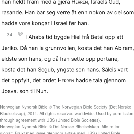
han heldt fram med å gjera
Herren
, Israels Gud,
rasande. Han bar seg verre åt enn nokon av dei som
hadde vore kongar i Israel før han.
34
I Ahabs tid bygde Hiel frå Betel opp att
Jeriko. Då han la grunnvollen, kosta det han Abiram,
eldste son hans, og då han sette opp portane,
kosta det han Segub, yngste son hans. Såleis vart
det oppfylt, det ordet
Herren
hadde tala gjennom
Josva, son til Nun.
Norwegian Nynorsk Bible © The Norwegian Bible Society (Det Norske
Bibelselskap), 2011. All rights reserved worldwide. Used by permission
through agreement with UBS (United Bible Societies).
Norwegian Nynorsk Bible © Det Norske Bibelselskap. Alle rettar
globalt. Brukt med løyve gjennom avtale med UBS (United Bible