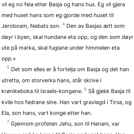
vil eg no feia etter Basja og hans hus. Eg vil gjera
med huset hans som eg gjorde med huset til
4
Jeroboam, Nebats son.
Den av Basjas ætt som
døyr i byen, skal hundane eta opp, og den som døyr
ute på marka, skal fuglane under himmelen eta
opp.»
5
Det som elles er å fortelja om Basja og det han
utretta, om storverka hans, står skrive i
6
krønikeboka til Israels-kongane.
Så gjekk Basja til
kvile hos fedrane sine. Han vart gravlagd i Tirsa, og
Ela, son hans, vart konge etter han.
7
Gjennom profeten Jehu, son til Hanani, var