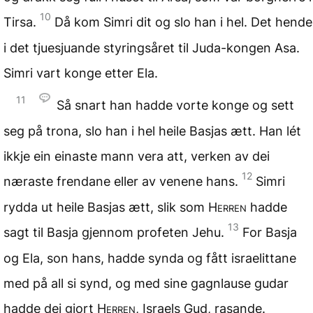
10
Tirsa.
Då kom Simri dit og slo han i hel. Det hende
i det tjuesjuande styringsåret til Juda-kongen Asa.
Simri vart konge etter Ela.
11
Så snart han hadde vorte konge og sett
seg på trona, slo han i hel heile Basjas ætt. Han lét
ikkje ein einaste mann vera att, verken av dei
12
næraste frendane eller av venene hans.
Simri
rydda ut heile Basjas ætt, slik som
Herren
hadde
13
sagt til Basja gjennom profeten Jehu.
For Basja
og Ela, son hans, hadde synda og fått israelittane
med på all si synd, og med sine gagnlause gudar
hadde dei gjort
Herren
, Israels Gud, rasande.