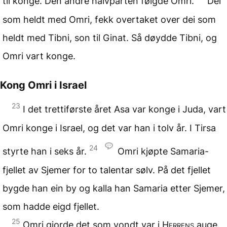
til konge. Den andre halvparten følgde Omri.
Dei
som heldt med Omri, fekk overtaket over dei som
heldt med Tibni, son til Ginat. Så døydde Tibni, og
Omri vart konge.
Kong Omri i Israel
23
I det trettiførste året Asa var konge i Juda, vart
Omri konge i Israel, og det var han i tolv år. I Tirsa
24
styrte han i seks år.
Omri kjøpte Samaria-
fjellet av Sjemer for to talentar sølv. På det fjellet
bygde han ein by og kalla han Samaria etter Sjemer,
som hadde eigd fjellet.
25
Omri gjorde det som vondt var i
Herrens
auge.