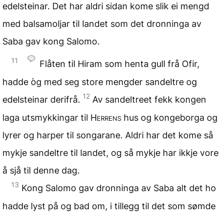
edelsteinar. Det har aldri sidan kome slik ei mengd
med balsamoljar til landet som det dronninga av
Saba gav kong Salomo.
11
Flåten til Hiram som henta gull frå Ofir,
hadde òg med seg store mengder sandeltre og
12
edelsteinar derifrå.
Av sandeltreet fekk kongen
laga utsmykkingar til
Herrens
hus og kongeborga og
lyrer og harper til songarane. Aldri har det kome så
mykje sandeltre til landet, og så mykje har ikkje vore
å sjå til denne dag.
13
Kong Salomo gav dronninga av Saba alt det ho
hadde lyst på og bad om, i tillegg til det som sømde