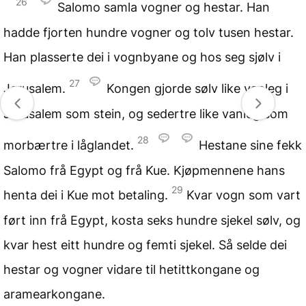
26
Salomo samla vogner og hestar. Han
hadde fjorten hundre vogner og tolv tusen hestar.
Han plasserte dei i vognbyane og hos seg sjølv i
27
Jerusalem.
Kongen gjorde sølv like vanleg i
Jerusalem som stein, og sedertre like vanleg som
28
morbærtre i låglandet.
Hestane sine fekk
Salomo frå Egypt og frå Kue. Kjøpmennene hans
29
henta dei i Kue mot betaling.
Kvar vogn som vart
ført inn frå Egypt, kosta seks hundre sjekel sølv, og
kvar hest eitt hundre og femti sjekel. Så selde dei
hestar og vogner vidare til hetittkongane og
aramearkongane.