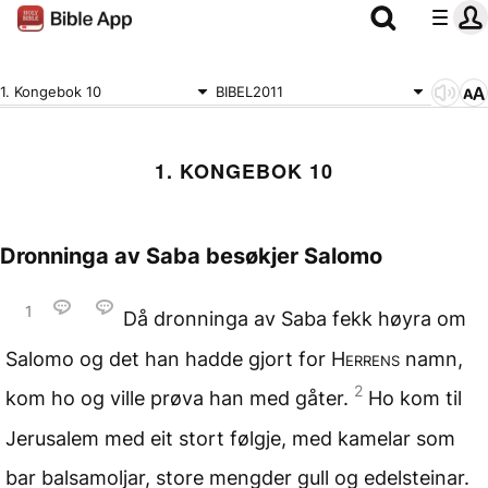
1. Kongebok 10
BIBEL2011
1. KONGEBOK 10
Dronninga av Saba besøkjer Salomo
1
Då dronninga av Saba fekk høyra om
Salomo og det han hadde gjort for
Herrens
namn,
2
kom ho og ville prøva han med gåter.
Ho kom til
Jerusalem med eit stort følgje, med kamelar som
bar balsamoljar, store mengder gull og edelsteinar.