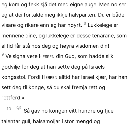
eg kom og fekk sjå det med eigne auge. Men no ser
eg at dei fortalde meg ikkje halvparten. Du er både
8
visare og rikare enn eg har høyrt.
Lukkelege er
mennene dine, og lukkelege er desse tenarane, som
alltid får stå hos deg og høyra visdomen din!
9
Velsigna vere
Herren
din Gud, som hadde slik
godvilje for deg at han sette deg på Israels
kongsstol. Fordi
Herren
alltid har Israel kjær, har han
sett deg til konge, så du skal fremja rett og
rettferd.»
10
Så gav ho kongen eitt hundre og tjue
talentar gull, balsamoljar i stor mengd og