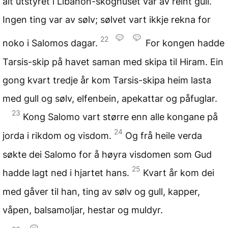
alt utstyret i Libanon-skoghuset var av reint gull.
Ingen ting var av sølv; sølvet vart ikkje rekna for
22
noko i Salomos dagar.
For kongen hadde
Tarsis-skip på havet saman med skipa til Hiram. Ein
gong kvart tredje år kom Tarsis-skipa heim lasta
med gull og sølv, elfenbein, apekattar og påfuglar.
23
Kong Salomo vart større enn alle kongane på
24
jorda i rikdom og visdom.
Og frå heile verda
søkte dei Salomo for å høyra visdomen som Gud
25
hadde lagt ned i hjartet hans.
Kvart år kom dei
med gåver til han, ting av sølv og gull, kapper,
våpen, balsamoljar, hestar og muldyr.