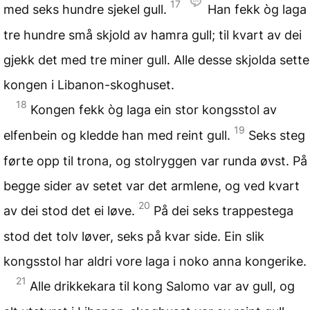
17
med seks hundre sjekel gull.
Han fekk òg laga
tre hundre små skjold av hamra gull; til kvart av dei
gjekk det med tre miner gull. Alle desse skjolda sette
kongen i Libanon-skoghuset.
18
Kongen fekk òg laga ein stor kongsstol av
19
elfenbein og kledde han med reint gull.
Seks steg
førte opp til trona, og stolryggen var runda øvst. På
begge sider av setet var det armlene, og ved kvart
20
av dei stod det ei løve.
På dei seks trappestega
stod det tolv løver, seks på kvar side. Ein slik
kongsstol har aldri vore laga i noko anna kongerike.
21
Alle drikkekara til kong Salomo var av gull, og