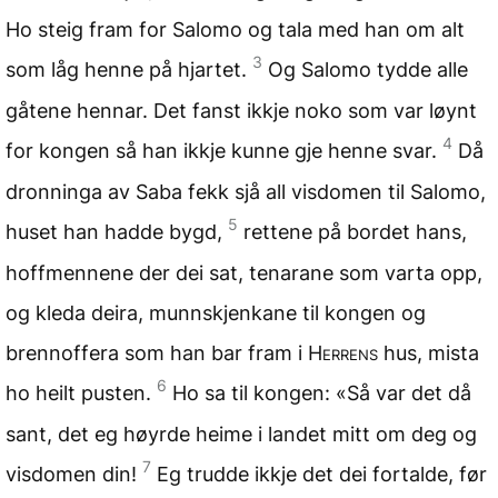
Ho steig fram for Salomo og tala med han om alt
3
som låg henne på hjartet.
Og Salomo tydde alle
gåtene hennar. Det fanst ikkje noko som var løynt
4
for kongen så han ikkje kunne gje henne svar.
Då
dronninga av Saba fekk sjå all visdomen til Salomo,
5
huset han hadde bygd,
rettene på bordet hans,
hoffmennene der dei sat, tenarane som varta opp,
og kleda deira, munnskjenkane til kongen og
brennoffera som han bar fram i
Herrens
hus, mista
6
ho heilt pusten.
Ho sa til kongen: «Så var det då
sant, det eg høyrde heime i landet mitt om deg og
7
visdomen din!
Eg trudde ikkje det dei fortalde, før