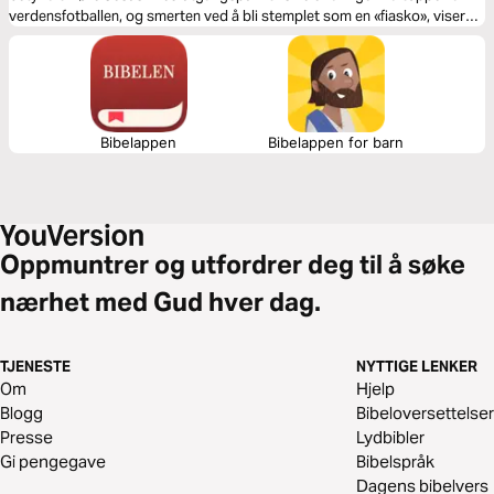
verdensfotballen, og smerten ved å bli stemplet som en «fiasko», viser
Kaká at identiteten ikke finnes i suksess eller prestasjon, men bare i
Kristus. Hver dag oppmuntrer deg til å leve med trygghet, ydmykhet og
kjærlighet – til å vise nåde mot andre og finne fred i hvem Gud sier at du
er. Uansett om du vinner eller taper, er verdien din uforanderlig: du er
Guds barn.
Bibelappen
Bibelappen for barn
Oppmuntrer og utfordrer deg til å søke
nærhet med Gud hver dag.
TJENESTE
NYTTIGE LENKER
Om
Hjelp
Blogg
Bibeloversettelser
Presse
Lydbibler
Gi pengegave
Bibelspråk
Dagens bibelvers