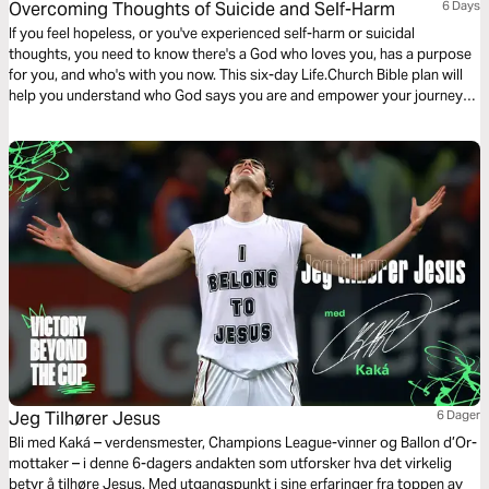
Overcoming Thoughts of Suicide and Self-Harm
6 Days
If you feel hopeless, or you've experienced self-harm or suicidal
thoughts, you need to know there's a God who loves you, has a purpose
for you, and who's with you now. This six-day Life.Church Bible plan will
help you understand who God says you are and empower your journey
to healing. ***If you're in an emergency, please reach out to someone.
Resources are included with each day's devotional.
Jeg Tilhører Jesus
6 Dager
Bli med Kaká – verdensmester, Champions League-vinner og Ballon d’Or-
mottaker – i denne 6-dagers andakten som utforsker hva det virkelig
betyr å tilhøre Jesus. Med utgangspunkt i sine erfaringer fra toppen av