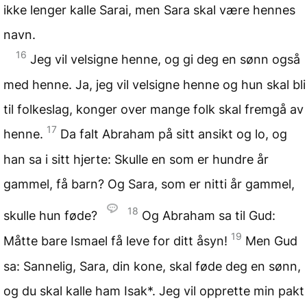
ikke lenger kalle Sarai, men Sara skal være hennes
navn.
16
Jeg vil velsigne henne, og gi deg en sønn også
med henne. Ja, jeg vil velsigne henne og hun skal bli
til folkeslag, konger over mange folk skal fremgå av
17
henne.
Da falt Abraham på sitt ansikt og lo, og
han sa i sitt hjerte: Skulle en som er hundre år
gammel, få barn? Og Sara, som er nitti år gammel,
18
skulle hun føde?
Og Abraham sa til Gud:
19
Måtte bare Ismael få leve for ditt åsyn!
Men Gud
sa: Sannelig, Sara, din kone, skal føde deg en sønn,
og du skal kalle ham Isak*. Jeg vil opprette min pakt