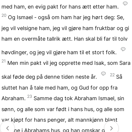
med ham, en evig pakt for hans ætt etter ham.
20
Og Ismael - også om ham har jeg hørt deg: Se,
jeg vil velsigne ham, jeg vil gjøre ham fruktbar og gi
ham en overmåte tallrik ætt. Han skal bli far til tolv
høvdinger, og jeg vil gjøre ham til et stort folk.
21
Men min pakt vil jeg opprette med Isak, som Sara
22
skal føde deg på denne tiden neste år.
Så
sluttet han å tale med ham, og Gud for opp fra
23
Abraham.
Samme dag tok Abraham Ismael, sin
sønn, og alle som var født i hans hus, og alle som
var kjøpt for hans penger, alt mannkjønn blant
folkene i Abrahams hus, og han omskar deres