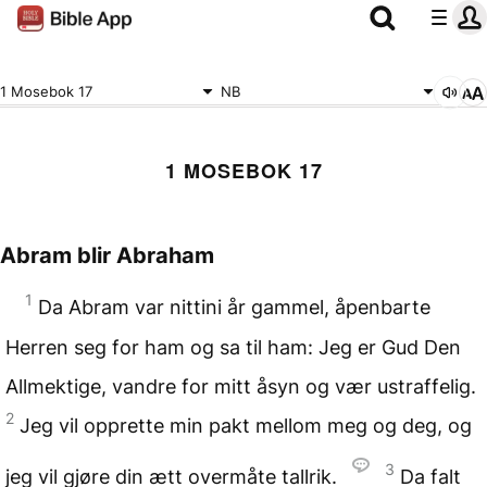
1 Mosebok 17
NB
1 MOSEBOK 17
Abram blir Abraham
1
Da Abram var nittini år gammel, åpenbarte
Herren seg for ham og sa til ham: Jeg er Gud Den
Allmektige, vandre for mitt åsyn og vær ustraffelig.
2
Jeg vil opprette min pakt mellom meg og deg, og
3
jeg vil gjøre din ætt overmåte tallrik.
Da falt