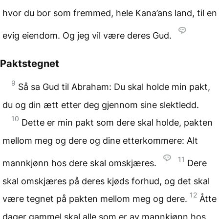
hvor du bor som fremmed, hele Kana’ans land, til en
evig eiendom. Og jeg vil være deres Gud.
Paktstegnet
9
Så sa Gud til Abraham: Du skal holde min pakt,
du og din ætt etter deg gjennom sine slektledd.
10
Dette er min pakt som dere skal holde, pakten
mellom meg og dere og dine etterkommere: Alt
11
mannkjønn hos dere skal omskjæres.
Dere
skal omskjæres på deres kjøds forhud, og det skal
12
være tegnet på pakten mellom meg og dere.
Åtte
dager gammel skal alle som er av mannkjønn hos