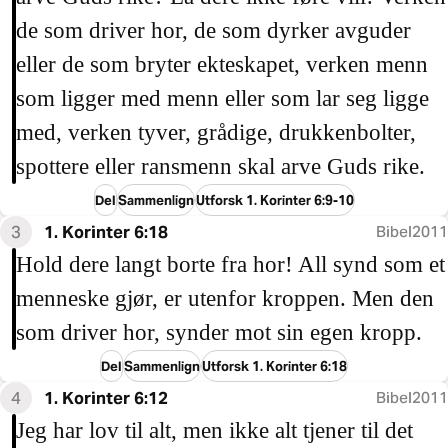
de som driver hor, de som dyrker avguder
eller de som bryter ekteskapet, verken menn
som ligger med menn eller som lar seg ligge
med, verken tyver, grådige, drukkenbolter,
spottere eller ransmenn skal arve Guds rike.
Del
Sammenlign
Utforsk 1. Korinter 6:9-10
3
1. Korinter 6:18
Bibel2011
Hold dere langt borte fra hor! All synd som et
menneske gjør, er utenfor kroppen. Men den
som driver hor, synder mot sin egen kropp.
Del
Sammenlign
Utforsk 1. Korinter 6:18
4
1. Korinter 6:12
Bibel2011
Jeg har lov til alt, men ikke alt tjener til det