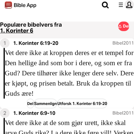
Populære bibelvers fra
Del
1. Korinter 6
1
1. Korinter 6:19-20
Bibel2011
Vet dere ikke at kroppen deres er et tempel for
Den hellige ånd som bor i dere, og som er fra
Gud? Dere tilhører ikke lenger dere selv. Dere
er kjøpt, og prisen betalt. Bruk da kroppen til
Guds ære!
Del
Sammenlign
Utforsk 1. Korinter 6:19-20
2
1. Korinter 6:9-10
Bibel2011
Vet dere ikke at de som gjør urett, ikke skal
arve Guds rike? La dere ikke føre vill! Verken